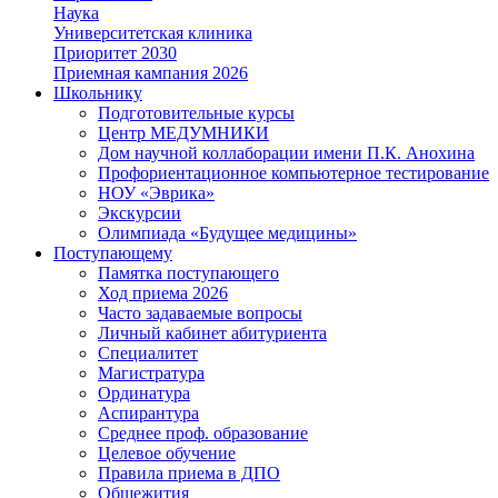
Наука
Университетская клиника
Приоритет 2030
Приемная кампания 2026
Школьнику
Подготовительные курсы
Центр МЕДУМНИКИ
Дом научной коллаборации имени П.К. Анохина
Профориентационное компьютерное тестирование
НОУ «Эврика»
Экскурсии
Олимпиада «Будущее медицины»
Поступающему
Памятка поступающего
Ход приема 2026
Часто задаваемые вопросы
Личный кабинет абитуриента
Специалитет
Магистратура
Ординатура
Аспирантура
Среднее проф. образование
Целевое обучение
Правила приема в ДПО
Общежития