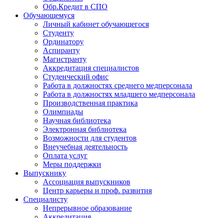
Обр.Кредит в СПО
Обучающемуся
Личный кабинет обучающегося
Студенту
Ординатору
Аспиранту
Магистранту
Аккредитация специалистов
Студенческий офис
Работа в должностях среднего медперсонала
Работа в должностях младшего медперсонала
Производственная практика
Олимпиады
Научная библиотека
Электронная библиотека
Возможности для студентов
Внеучебная деятельность
Оплата услуг
Меры поддержки
Выпускнику
Ассоциация выпускников
Центр карьеры и проф. развития
Специалисту
Непрерывное образование
Аккредитация