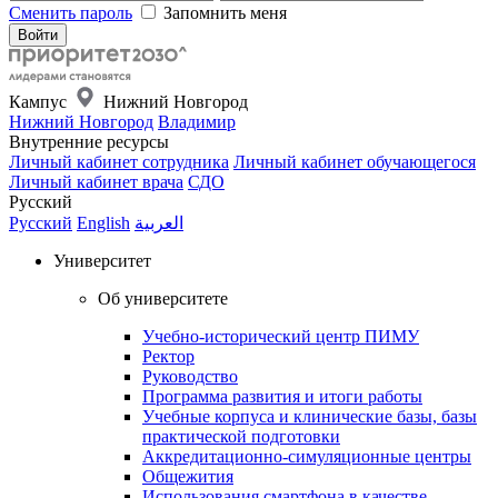
Сменить пароль
Запомнить меня
Кампус
Нижний Новгород
Нижний Новгород
Владимир
Внутренние ресурсы
Личный кабинет сотрудника
Личный кабинет обучающегося
Личный кабинет врача
СДО
Русский
Русский
English
العربية
Университет
Об университете
Учебно-исторический центр ПИМУ
Ректор
Руководство
Программа развития и итоги работы
Учебные корпуса и клинические базы, базы
практической подготовки
Аккредитационно-симуляционные центры
Общежития
Использования смартфона в качестве