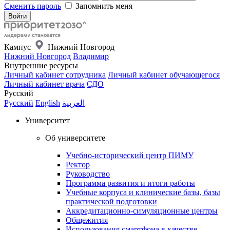
Сменить пароль
Запомнить меня
Кампус
Нижний Новгород
Нижний Новгород
Владимир
Внутренние ресурсы
Личный кабинет сотрудника
Личный кабинет обучающегося
Личный кабинет врача
СДО
Русский
Русский
English
العربية
Университет
Об университете
Учебно-исторический центр ПИМУ
Ректор
Руководство
Программа развития и итоги работы
Учебные корпуса и клинические базы, базы
практической подготовки
Аккредитационно-симуляционные центры
Общежития
Использования смартфона в качестве