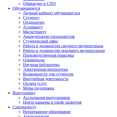
Обркредит в СПО
Обучающемуся
Личный кабинет обучающегося
Студенту
Ординатору
Аспиранту
Магистранту
Аккредитация специалистов
Студенческий офис
Работа в должностях среднего медперсонала
Работа в должностях младшего медперсонала
Производственная практика
Олимпиады
Научная библиотека
Электронная библиотека
Возможности для студентов
Внеучебная деятельность
Оплата услуг
Меры поддержки
Выпускнику
Ассоциация выпускников
Центр карьеры и проф. развития
Специалисту
Непрерывное образование
Аккредитация