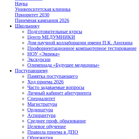
Наука
Университетская клиника
Приоритет 2030
Приемная кампания 2026
Школьнику
Подготовительные курсы
Центр МЕДУМНИКИ
Дом научной коллаборации имени П.К. Анохина
Профориентационное компьютерное тестирование
НОУ «Эврика»
Экскурсии
Олимпиада «Будущее медицины»
Поступающему
Памятка поступающего
Ход приема 2026
Часто задаваемые вопросы
Личный кабинет абитуриента
Специалитет
Магистратура
Ординатура
Аспирантура
Среднее проф. образование
Целевое обучение
Правила приема в ДПО
Общежития