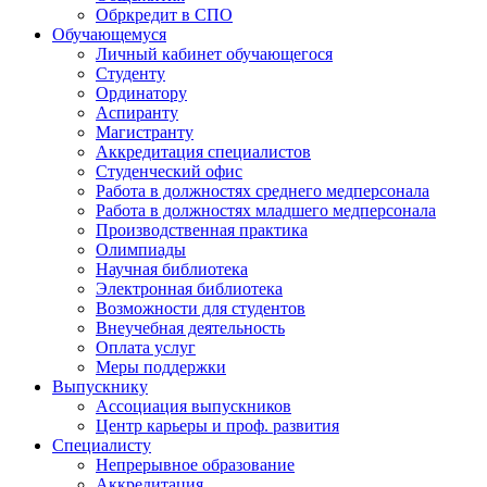
Обркредит в СПО
Обучающемуся
Личный кабинет обучающегося
Студенту
Ординатору
Аспиранту
Магистранту
Аккредитация специалистов
Студенческий офис
Работа в должностях среднего медперсонала
Работа в должностях младшего медперсонала
Производственная практика
Олимпиады
Научная библиотека
Электронная библиотека
Возможности для студентов
Внеучебная деятельность
Оплата услуг
Меры поддержки
Выпускнику
Ассоциация выпускников
Центр карьеры и проф. развития
Специалисту
Непрерывное образование
Аккредитация