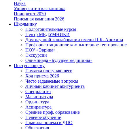
Наука
Университетская клиника
Приоритет 2030
Приемная кампания 2026
Школьнику
Подготовительные курсы
Центр МЕДУМНИКИ
Дом научной коллаборации имени П.К. Анохина
Профориентационное компьютерное тестирование
НОУ «Эврика»
Экскурсии
Олимпиада «Будущее медицины»
Поступающему
Памятка поступающего
Ход приема 2026
Часто задаваемые вопросы
Личный кабинет абитуриента
Специалитет
Магистратура
Ординатура
Аспирантура
Среднее проф. образование
Целевое обучение
Правила приема в ДПО
Общежития