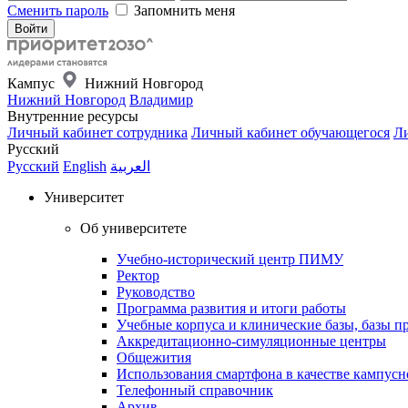
Сменить пароль
Запомнить меня
Кампус
Нижний Новгород
Нижний Новгород
Владимир
Внутренние ресурсы
Личный кабинет сотрудника
Личный кабинет обучающегося
Ли
Русский
Русский
English
العربية
Университет
Об университете
Учебно-исторический центр ПИМУ
Ректор
Руководство
Программа развития и итоги работы
Учебные корпуса и клинические базы, базы п
Аккредитационно-симуляционные центры
Общежития
Использования смартфона в качестве кампусн
Телефонный справочник
Архив