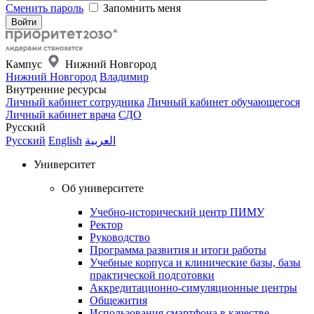
Сменить пароль
Запомнить меня
Кампус
Нижний Новгород
Нижний Новгород
Владимир
Внутренние ресурсы
Личный кабинет сотрудника
Личный кабинет обучающегося
Личный кабинет врача
СДО
Русский
Русский
English
العربية
Университет
Об университете
Учебно-исторический центр ПИМУ
Ректор
Руководство
Программа развития и итоги работы
Учебные корпуса и клинические базы, базы
практической подготовки
Аккредитационно-симуляционные центры
Общежития
Использования смартфона в качестве