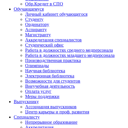
Обр.Кредит в СПО
Обучающемуся
Личный кабинет обучающегося
Студенту
Ординатору
Аспиранту
Магистранту
Аккредитация специалистов
Студенческий офис
Работа в должностях среднего медперсонала
Работа в должностях младшего медперсонала
Производственная практика
Олимпиады
Научная библиотека
Электронная библиотека
Возможности для студентов
Внеучебная деятельность
Оплата услуг
Меры поддержки
Выпускнику
Ассоциация выпускников
Центр карьеры и проф. развития
Специалисту
Непрерывное образование
Аккредитация