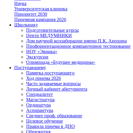
Наука
Университетская клиника
Приоритет 2030
Приемная кампания 2026
Школьнику
Подготовительные курсы
Центр МЕДУМНИКИ
Дом научной коллаборации имени П.К. Анохина
Профориентационное компьютерное тестирование
НОУ «Эврика»
Экскурсии
Олимпиада «Будущее медицины»
Поступающему
Памятка поступающего
Ход приема 2026
Часто задаваемые вопросы
Личный кабинет абитуриента
Специалитет
Магистратура
Ординатура
Аспирантура
Среднее проф. образование
Целевое обучение
Правила приема в ДПО
Общежития