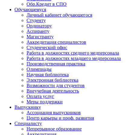
Обр.Кредит в СПО
Обучающемуся
Личный кабинет обучающегося
Студенту
Ординатору
Аспиранту
Магистранту
Аккредитация специалистов
Студенческий офис
Работа в должностях среднего медперсонала
Работа в должностях младшего медперсонала
Производственная практика
Олимпиады
Научная библиотека
Электронная библиотека
Возможности для студентов
Внеучебная деятельность
Оплата услуг
Меры поддержки
Выпускнику
Ассоциация выпускников
Центр карьеры и проф. развития
Специалисту
Непрерывное образование
Аккредитация