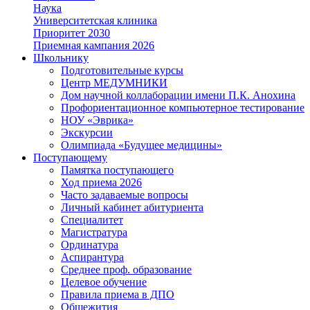
Наука
Университетская клиника
Приоритет 2030
Приемная кампания 2026
Школьнику
Подготовительные курсы
Центр МЕДУМНИКИ
Дом научной коллаборации имени П.К. Анохина
Профориентационное компьютерное тестирование
НОУ «Эврика»
Экскурсии
Олимпиада «Будущее медицины»
Поступающему
Памятка поступающего
Ход приема 2026
Часто задаваемые вопросы
Личный кабинет абитуриента
Специалитет
Магистратура
Ординатура
Аспирантура
Среднее проф. образование
Целевое обучение
Правила приема в ДПО
Общежития