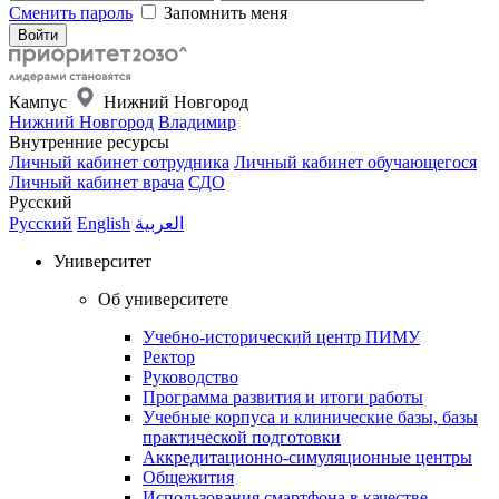
Сменить пароль
Запомнить меня
Кампус
Нижний Новгород
Нижний Новгород
Владимир
Внутренние ресурсы
Личный кабинет сотрудника
Личный кабинет обучающегося
Личный кабинет врача
СДО
Русский
Русский
English
العربية
Университет
Об университете
Учебно-исторический центр ПИМУ
Ректор
Руководство
Программа развития и итоги работы
Учебные корпуса и клинические базы, базы
практической подготовки
Аккредитационно-симуляционные центры
Общежития
Использования смартфона в качестве