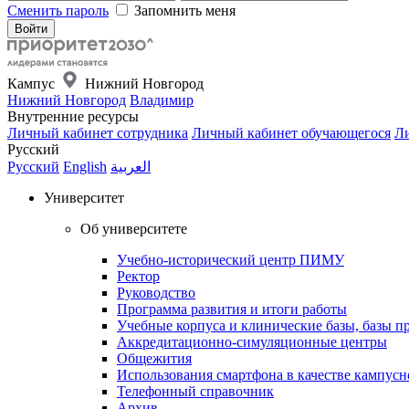
Сменить пароль
Запомнить меня
Кампус
Нижний Новгород
Нижний Новгород
Владимир
Внутренние ресурсы
Личный кабинет сотрудника
Личный кабинет обучающегося
Ли
Русский
Русский
English
العربية
Университет
Об университете
Учебно-исторический центр ПИМУ
Ректор
Руководство
Программа развития и итоги работы
Учебные корпуса и клинические базы, базы п
Аккредитационно-симуляционные центры
Общежития
Использования смартфона в качестве кампусн
Телефонный справочник
Архив