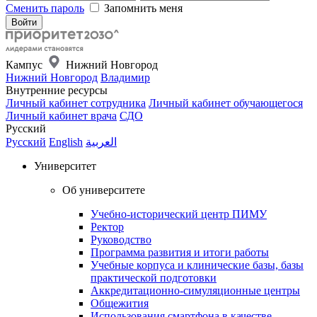
Сменить пароль
Запомнить меня
Кампус
Нижний Новгород
Нижний Новгород
Владимир
Внутренние ресурсы
Личный кабинет сотрудника
Личный кабинет обучающегося
Личный кабинет врача
СДО
Русский
Русский
English
العربية
Университет
Об университете
Учебно-исторический центр ПИМУ
Ректор
Руководство
Программа развития и итоги работы
Учебные корпуса и клинические базы, базы
практической подготовки
Аккредитационно-симуляционные центры
Общежития
Использования смартфона в качестве