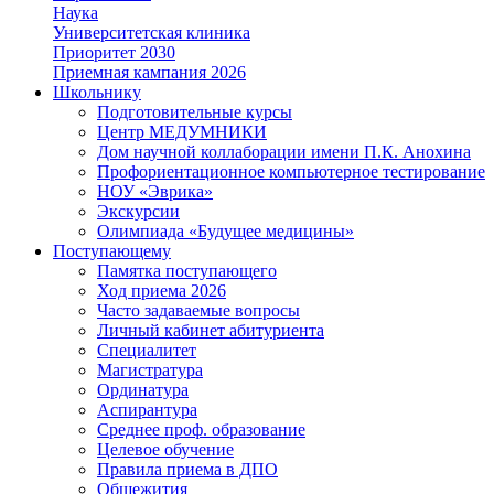
Наука
Университетская клиника
Приоритет 2030
Приемная кампания 2026
Школьнику
Подготовительные курсы
Центр МЕДУМНИКИ
Дом научной коллаборации имени П.К. Анохина
Профориентационное компьютерное тестирование
НОУ «Эврика»
Экскурсии
Олимпиада «Будущее медицины»
Поступающему
Памятка поступающего
Ход приема 2026
Часто задаваемые вопросы
Личный кабинет абитуриента
Специалитет
Магистратура
Ординатура
Аспирантура
Среднее проф. образование
Целевое обучение
Правила приема в ДПО
Общежития