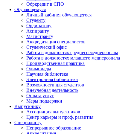
Обркредит в СПО
Обучающемуся
Личный кабинет обучающегося
Студенту
Ординатору
Аспиранту
Магистранту
Аккредитация специалистов
Студенческий офис
Работа в должностях среднего медперсонала
Работа в должностях младшего медперсонала
Производственная практика
Олимпиады
Научная библиотека
Электронная библиотека
Возможности для студентов
Внеучебная деятельность
Оплата услуг
Меры поддержки
Выпускнику
Ассоциация выпускников
Центр карьеры и проф. развития
Специалисту
Непрерывное образование
Аккредитация