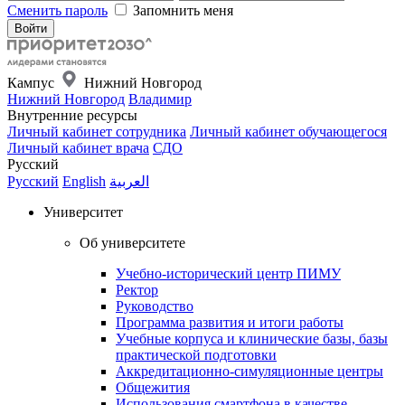
Сменить пароль
Запомнить меня
Кампус
Нижний Новгород
Нижний Новгород
Владимир
Внутренние ресурсы
Личный кабинет сотрудника
Личный кабинет обучающегося
Личный кабинет врача
СДО
Русский
Русский
English
العربية
Университет
Об университете
Учебно-исторический центр ПИМУ
Ректор
Руководство
Программа развития и итоги работы
Учебные корпуса и клинические базы, базы
практической подготовки
Аккредитационно-симуляционные центры
Общежития
Использования смартфона в качестве