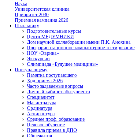
Наука
Университетская клиника
Приоритет 2030
Приемная кампания 2026
Школьнику
Подготовительные курсы
Центр МЕДУМНИКИ
Дом научной коллаборации имени П.К. Анохина
Профориентационное компьютерное тестирование
НОУ «Эврика»
Экскурсии
Олимпиада «Будущее медицины»
Поступающему
Памятка поступающего
Ход приема 2026
Часто задаваемые вопросы
Личный кабинет абитуриента
Специалитет
Магистратура
Ординатура
Аспирантура
Среднее проф. образование
Целевое обучение
Правила приема в ДПО
Общежития