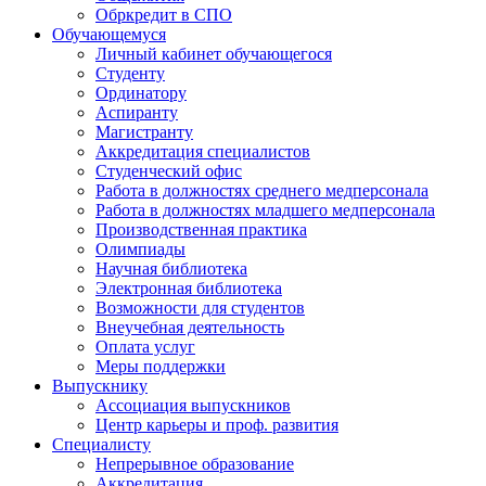
Обркредит в СПО
Обучающемуся
Личный кабинет обучающегося
Студенту
Ординатору
Аспиранту
Магистранту
Аккредитация специалистов
Студенческий офис
Работа в должностях среднего медперсонала
Работа в должностях младшего медперсонала
Производственная практика
Олимпиады
Научная библиотека
Электронная библиотека
Возможности для студентов
Внеучебная деятельность
Оплата услуг
Меры поддержки
Выпускнику
Ассоциация выпускников
Центр карьеры и проф. развития
Специалисту
Непрерывное образование
Аккредитация