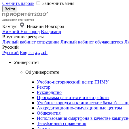
Сменить пароль
Запомнить меня
Кампус
Нижний Новгород
Нижний Новгород
Владимир
Внутренние ресурсы
Личный кабинет сотрудника
Личный кабинет обучающегося
Ли
Русский
Русский
English
العربية
Университет
Об университете
Учебно-исторический центр ПИМУ
Ректор
Руководство
Программа развития и итоги работы
Учебные корпуса и клинические базы, базы п
Аккредитационно-симуляционные центры
Общежития
Использования смартфона в качестве кампусн
Телефонный справочник
Архив