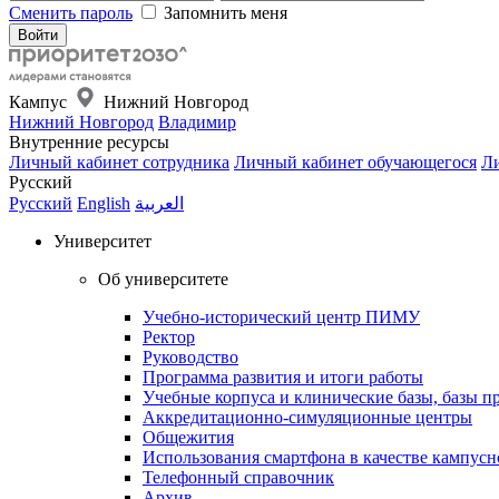
Сменить пароль
Запомнить меня
Кампус
Нижний Новгород
Нижний Новгород
Владимир
Внутренние ресурсы
Личный кабинет сотрудника
Личный кабинет обучающегося
Ли
Русский
Русский
English
العربية
Университет
Об университете
Учебно-исторический центр ПИМУ
Ректор
Руководство
Программа развития и итоги работы
Учебные корпуса и клинические базы, базы п
Аккредитационно-симуляционные центры
Общежития
Использования смартфона в качестве кампусн
Телефонный справочник
Архив