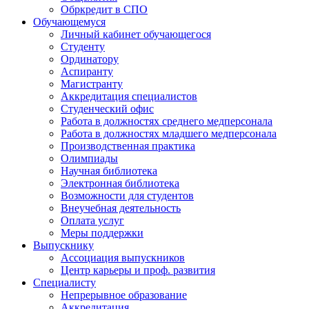
Обркредит в СПО
Обучающемуся
Личный кабинет обучающегося
Студенту
Ординатору
Аспиранту
Магистранту
Аккредитация специалистов
Студенческий офис
Работа в должностях среднего медперсонала
Работа в должностях младшего медперсонала
Производственная практика
Олимпиады
Научная библиотека
Электронная библиотека
Возможности для студентов
Внеучебная деятельность
Оплата услуг
Меры поддержки
Выпускнику
Ассоциация выпускников
Центр карьеры и проф. развития
Специалисту
Непрерывное образование
Аккредитация