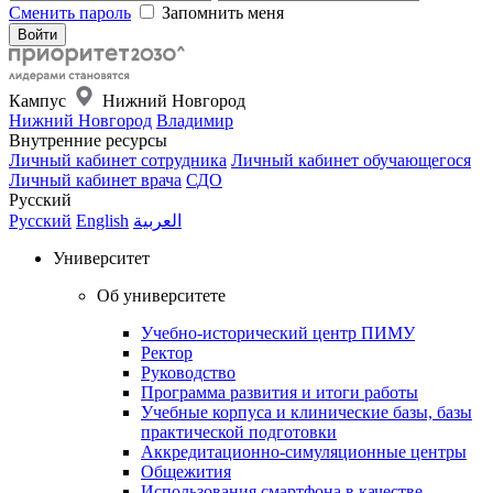
Сменить пароль
Запомнить меня
Кампус
Нижний Новгород
Нижний Новгород
Владимир
Внутренние ресурсы
Личный кабинет сотрудника
Личный кабинет обучающегося
Личный кабинет врача
СДО
Русский
Русский
English
العربية
Университет
Об университете
Учебно-исторический центр ПИМУ
Ректор
Руководство
Программа развития и итоги работы
Учебные корпуса и клинические базы, базы
практической подготовки
Аккредитационно-симуляционные центры
Общежития
Использования смартфона в качестве