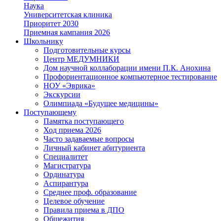
Наука
Университетская клиника
Приоритет 2030
Приемная кампания 2026
Школьнику
Подготовительные курсы
Центр МЕДУМНИКИ
Дом научной коллаборации имени П.К. Анохина
Профориентационное компьютерное тестирование
НОУ «Эврика»
Экскурсии
Олимпиада «Будущее медицины»
Поступающему
Памятка поступающего
Ход приема 2026
Часто задаваемые вопросы
Личный кабинет абитуриента
Специалитет
Магистратура
Ординатура
Аспирантура
Среднее проф. образование
Целевое обучение
Правила приема в ДПО
Общежития