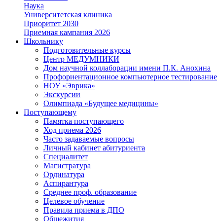
Наука
Университетская клиника
Приоритет 2030
Приемная кампания 2026
Школьнику
Подготовительные курсы
Центр МЕДУМНИКИ
Дом научной коллаборации имени П.К. Анохина
Профориентационное компьютерное тестирование
НОУ «Эврика»
Экскурсии
Олимпиада «Будущее медицины»
Поступающему
Памятка поступающего
Ход приема 2026
Часто задаваемые вопросы
Личный кабинет абитуриента
Специалитет
Магистратура
Ординатура
Аспирантура
Среднее проф. образование
Целевое обучение
Правила приема в ДПО
Общежития