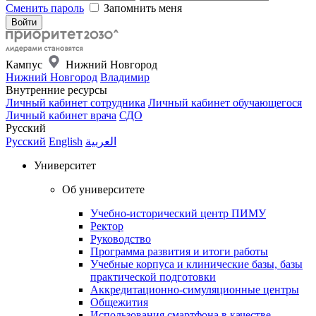
Сменить пароль
Запомнить меня
Кампус
Нижний Новгород
Нижний Новгород
Владимир
Внутренние ресурсы
Личный кабинет сотрудника
Личный кабинет обучающегося
Личный кабинет врача
СДО
Русский
Русский
English
العربية
Университет
Об университете
Учебно-исторический центр ПИМУ
Ректор
Руководство
Программа развития и итоги работы
Учебные корпуса и клинические базы, базы
практической подготовки
Аккредитационно-симуляционные центры
Общежития
Использования смартфона в качестве