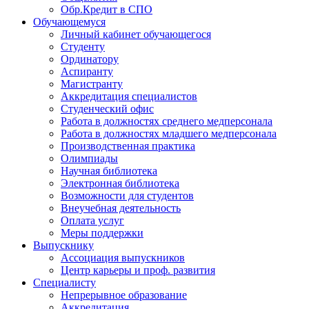
Обр.Кредит в СПО
Обучающемуся
Личный кабинет обучающегося
Студенту
Ординатору
Аспиранту
Магистранту
Аккредитация специалистов
Студенческий офис
Работа в должностях среднего медперсонала
Работа в должностях младшего медперсонала
Производственная практика
Олимпиады
Научная библиотека
Электронная библиотека
Возможности для студентов
Внеучебная деятельность
Оплата услуг
Меры поддержки
Выпускнику
Ассоциация выпускников
Центр карьеры и проф. развития
Специалисту
Непрерывное образование
Аккредитация