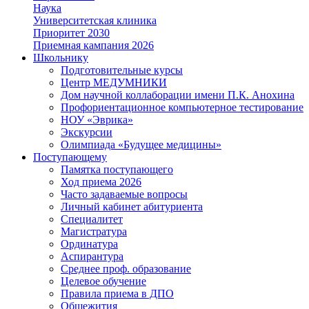
Наука
Университетская клиника
Приоритет 2030
Приемная кампания 2026
Школьнику
Подготовительные курсы
Центр МЕДУМНИКИ
Дом научной коллаборации имени П.К. Анохина
Профориентационное компьютерное тестирование
НОУ «Эврика»
Экскурсии
Олимпиада «Будущее медицины»
Поступающему
Памятка поступающего
Ход приема 2026
Часто задаваемые вопросы
Личный кабинет абитуриента
Специалитет
Магистратура
Ординатура
Аспирантура
Среднее проф. образование
Целевое обучение
Правила приема в ДПО
Общежития