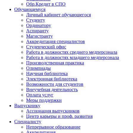
Обр.Кредит в СПО
Обучающемуся
Личный кабинет обучающегося
Студенту
Ординатору
Аспиранту
Магистранту
Аккредитация специалистов
Студенческий офис
Работа в должностях среднего медперсонала
Работа в должностях младшего медперсонала
Производственная практика
Олимпиады
Научная библиотека
Электронная библиотека
Возможности для студентов
Внеучебная деятельность
Оплата услуг
Меры поддержки
Выпускнику
Ассоциация выпускников
Центр карьеры и проф. развития
Специалисту
Непрерывное образование
Аккредитация