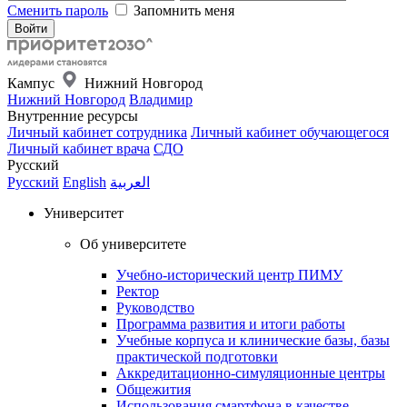
Сменить пароль
Запомнить меня
Кампус
Нижний Новгород
Нижний Новгород
Владимир
Внутренние ресурсы
Личный кабинет сотрудника
Личный кабинет обучающегося
Личный кабинет врача
СДО
Русский
Русский
English
العربية
Университет
Об университете
Учебно-исторический центр ПИМУ
Ректор
Руководство
Программа развития и итоги работы
Учебные корпуса и клинические базы, базы
практической подготовки
Аккредитационно-симуляционные центры
Общежития
Использования смартфона в качестве