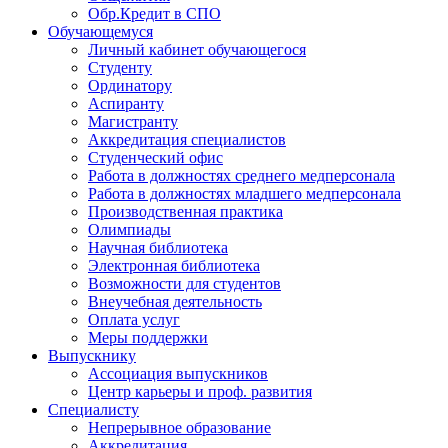
Обр.Кредит в СПО
Обучающемуся
Личный кабинет обучающегося
Студенту
Ординатору
Аспиранту
Магистранту
Аккредитация специалистов
Студенческий офис
Работа в должностях среднего медперсонала
Работа в должностях младшего медперсонала
Производственная практика
Олимпиады
Научная библиотека
Электронная библиотека
Возможности для студентов
Внеучебная деятельность
Оплата услуг
Меры поддержки
Выпускнику
Ассоциация выпускников
Центр карьеры и проф. развития
Специалисту
Непрерывное образование
Аккредитация