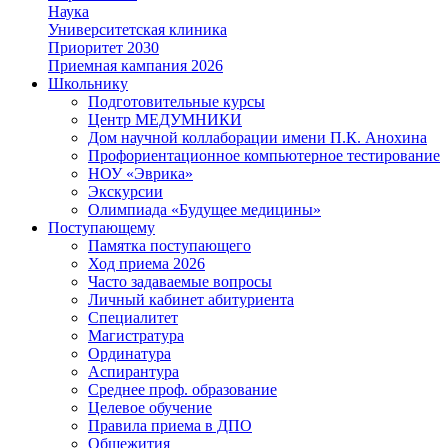
Наука
Университетская клиника
Приоритет 2030
Приемная кампания 2026
Школьнику
Подготовительные курсы
Центр МЕДУМНИКИ
Дом научной коллаборации имени П.К. Анохина
Профориентационное компьютерное тестирование
НОУ «Эврика»
Экскурсии
Олимпиада «Будущее медицины»
Поступающему
Памятка поступающего
Ход приема 2026
Часто задаваемые вопросы
Личный кабинет абитуриента
Специалитет
Магистратура
Ординатура
Аспирантура
Среднее проф. образование
Целевое обучение
Правила приема в ДПО
Общежития