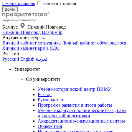
Сменить пароль
Запомнить меня
Кампус
Нижний Новгород
Нижний Новгород
Владимир
Внутренние ресурсы
Личный кабинет сотрудника
Личный кабинет обучающегося
Личный кабинет врача
СДО
Русский
Русский
English
العربية
Университет
Об университете
Учебно-исторический центр ПИМУ
Ректор
Руководство
Программа развития и итоги работы
Учебные корпуса и клинические базы, базы
практической подготовки
Аккредитационно-симуляционные центры
Общежития
Использования смартфона в качестве