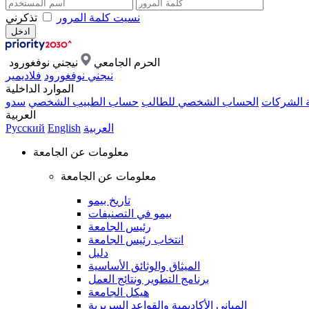
نسيت كلمة المرور
تذكرني
الحرم الجامعي
نيجني نوفغورود
نيجني نوفغورود
فلاديمير
الموارد الداخلية
ة الشركات
الحساب الشخصي للطالب
حساب الطبيب الشخصي
سدو
العربية
العربية
English
Русский
معلومات عن الجامعة
معلومات عن الجامعة
تاريخ بيمو
بيمو في التصنيفات
رئيس الجامعة
انتخاب رئيس الجامعة
دليل
الميثاق والوثائق الأساسية
برنامج التطوير ونتائج العمل
هيكل الجامعة
المباني الأكاديمية والقواعد السريرية