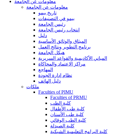
معلومات عن الجامعة
معلومات عن الجامعة
تاريخ بيمو
بيمو في التصنيفات
رئيس الجامعة
انتخاب رئيس الجامعة
دليل
الميثاق والوثائق الأساسية
برنامج التطوير ونتائج العمل
هيكل الجامعة
المباني الأكاديمية والقواعد السريرية
مراكز الاعتماد والمحاكاة
المهاجع
نظام إدارة الجودة
دليل الهاتف
ملكات
Faculties of PIMU
Faculties of PRMU
كلية الطب
كلية طب الأطفال
كلية طب الأسنان
كلية الطب الوقائي
كلية الصيدلة
كلية البرامج التعليمية الشبكية