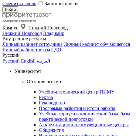
Сменить пароль
Запомнить меня
Кампус
Нижний Новгород
Нижний Новгород
Владимир
Внутренние ресурсы
Личный кабинет сотрудника
Личный кабинет обучающегося
Личный кабинет врача
СДО
Русский
Русский
English
العربية
Университет
Об университете
Учебно-исторический центр ПИМУ
Ректор
Руководство
Программа развития и итоги работы
Учебные корпуса и клинические базы, базы
практической подготовки
Аккредитационно-симуляционные центры
Общежития
Использования смартфона в качестве