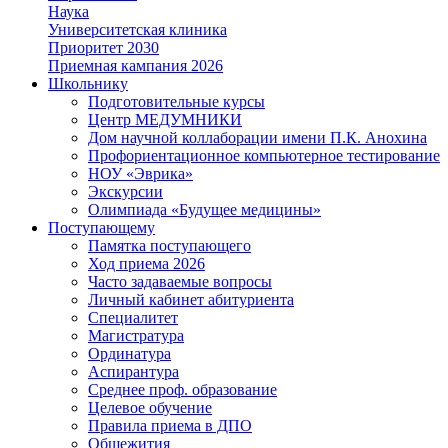
Наука
Университетская клиника
Приоритет 2030
Приемная кампания 2026
Школьнику
Подготовительные курсы
Центр МЕДУМНИКИ
Дом научной коллаборации имени П.К. Анохина
Профориентационное компьютерное тестирование
НОУ «Эврика»
Экскурсии
Олимпиада «Будущее медицины»
Поступающему
Памятка поступающего
Ход приема 2026
Часто задаваемые вопросы
Личный кабинет абитуриента
Специалитет
Магистратура
Ординатура
Аспирантура
Среднее проф. образование
Целевое обучение
Правила приема в ДПО
Общежития