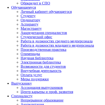
Обркредит в СПО
Обучающемуся
Личный кабинет обучающегося
Студенту
Ординатору
Аспиранту
Магистранту
Аккредитация специалистов
Студенческий офис
Работа в должностях среднего медперсонала
Работа в должностях младшего медперсонала
Производственная практика
Олимпиады
Научная библиотека
Электронная библиотека
Возможности для студентов
Внеучебная деятельность
Оплата услуг
Меры поддержки
Выпускнику
Ассоциация выпускников
Центр карьеры и проф. развития
Специалисту
Непрерывное образование
Аккредитация