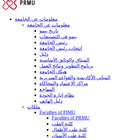
معلومات عن الجامعة
معلومات عن الجامعة
تاريخ بيمو
بيمو في التصنيفات
رئيس الجامعة
انتخاب رئيس الجامعة
دليل
الميثاق والوثائق الأساسية
برنامج التطوير ونتائج العمل
هيكل الجامعة
المباني الأكاديمية والقواعد السريرية
مراكز الاعتماد والمحاكاة
المهاجع
نظام إدارة الجودة
دليل الهاتف
ملكات
Faculties of PIMU
Faculties of PRMU
كلية الطب
كلية طب الأطفال
كلية طب الأسنان