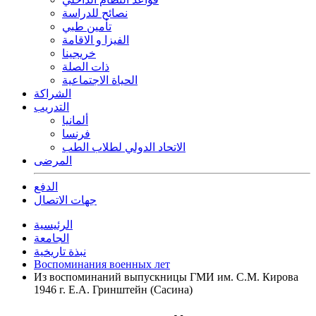
نصائح للدراسة
تأمين طبي
الفيزا و الاقامة
خريجينا
ذات الصلة
الحياة الاجتماعية
الشراكة
التدريب
ألمانيا
فرنسا
الاتحاد الدولي لطلاب الطب
المرضى
الدفع
جهات الاتصال
الرئيسية
الجامعة
نبذة تاريخية
Воспоминания военных лет
Из воспоминаний выпускницы ГМИ им. С.М. Кирова
1946 г. Е.А. Гринштейн (Сасина)