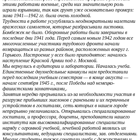
этими работами военные, среди них значительную роль
играли взрывники, так как грунт уже основательно промерз:
зима 1941—1942 гг. была очень холодной.
Трудности в работе усугублялись неоднократными налетами
вражеских самолетов, которые разбрасывали листовки.
Бомбежек не было. Оборонные работы были завершены в
последние дни 1941 года. Перед самым новым 1942 годом все
многочисленные участники трудового фронта начали
возвращаться из разных районов, расположенных вокруг г.
Горького. Настроение у всех было приподнятое: началось
наступление Красной Армии под г. Москвой.
Мы вернулись в аудитории и лаборатории. Началась учеба.
Единственные двухнедельные каникулы нам предоставили
перед последним учебным семестром — в конце августа —
начале сентября 1945 г., после Победы над немецко-
фашистскими захватчиками,.
Занятия нередко прерывались из-за необходимости участия в
разгрузке прибывших эшелонов с ранеными и их первичным
устройством в госпиталях, сеть которых в нашем городе
непрерывно увеличивалась. Открывались специализированные
госпитали, и профессора, доценты, преподаватели нашего
института как высококвалифицированные специалисты
наряду с огромной учебной, лечебной работой являлись их
консультантами, ведущими специалистами, зав. отделениями.
Многие студенты также сочетали учебу с дежурствами и