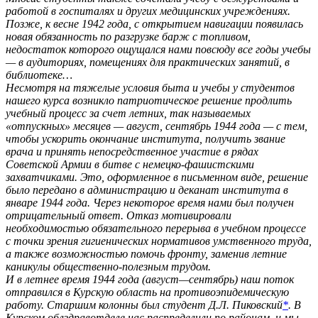
работой в госпиталях и других медицинских учреждениях.
Позже, к весне 1942 года, с открытием навигации появилась
новая обязанность по разгрузке барж с топливом,
недостаток которого ощущался нами повсюду все годы учебы
— в аудиториях, помещениях для практических занятий, в
библиотеке…
Несмотря на тяжелые условия быта и учебы у студентов
нашего курса возникло патриотическое решение продлить
учебный процесс за счет летних, так называемых
«отпускных» месяцев — август, сентябрь 1944 года — с тем,
чтобы ускорить окончание института, получить звание
врача и принять непосредственное участие в рядах
Советской Армии в битве с немецко-фашистскими
захватчиками. Это, оформленное в письменном виде, решение
было передано в администрацию и деканат института в
январе 1944 года. Через некоторое время нами был получен
отрицательный ответ. Отказ мотивировали
необходимостью обязательного перерыва в учебном процессе
с точки зрения гигиенических нормативов умственного труда,
а также возможностью помочь фронту, заменив летние
каникулы общественно-полезным трудом.
И в летнее время 1944 года (август—сентябрь) наш поток
отправился в Курскую область на противоэпидемическую
работу. Старшим колонны был студент Д.Л. Пиковский
*
. В
Курском облздравотделе нас распределили по районам, и мы