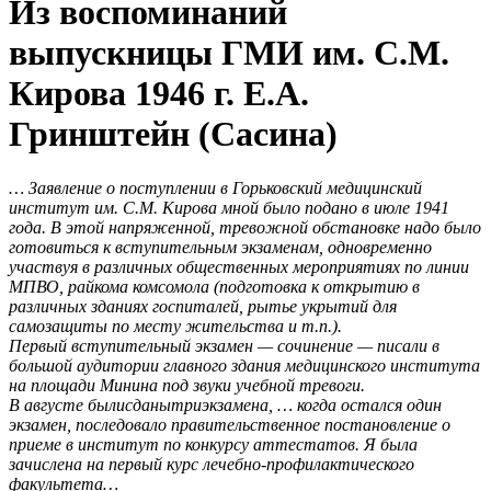
Из воспоминаний
выпускницы ГМИ им. С.М.
Кирова 1946 г. Е.А.
Гринштейн (Сасина)
… Заявление о поступлении в Горьковский медицинский
институт им. С.М. Кирова мной было подано в июле 1941
года. В этой напряженной, тревожной обстановке надо было
готовиться к вступительным экзаменам, одновременно
участвуя в различных общественных мероприятиях по линии
МПВО, райкома комсомола (подготовка к открытию в
различных зданиях госпиталей, рытье укрытий для
самозащиты по месту жительства и т.п.).
Первый вступительный экзамен — сочинение — писали в
большой аудитории главного здания медицинского института
на площади Минина под звуки учебной тревоги.
В августе былисданытриэкзамена, … когда остался один
экзамен, последовало правительственное постановление о
приеме в институт по конкурсу аттестатов. Я была
зачислена на первый курс лечебно-профилактического
факультета…