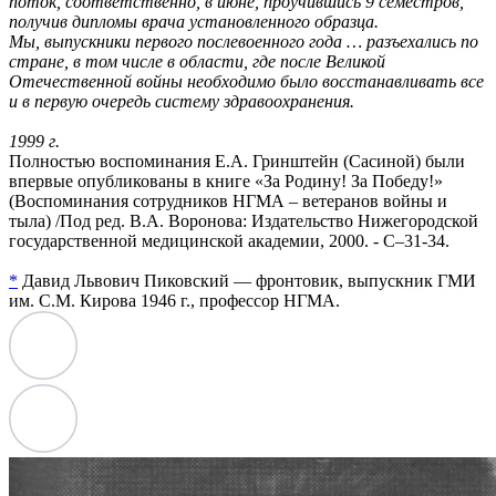
поток, соответственно, в июне, проучившись 9 семестров,
получив дипломы врача установленного образца.
Мы, выпускники первого послевоенного года … разъехались по
стране, в том числе в области, где после Великой
Отечественной войны необходимо было восстанавливать все
и в первую очередь систему здравоохранения.
1999 г.
Полностью воспоминания Е.А. Гринштейн (Сасиной) были
впервые опубликованы в книге «За Родину! За Победу!»
(Воспоминания сотрудников НГМА – ветеранов войны и
тыла) /Под ред. В.А. Воронова: Издательство Нижегородской
государственной медицинской академии, 2000. - С–31-34.
*
Давид Львович Пиковский — фронтовик, выпускник ГМИ
им. С.М. Кирова 1946 г., профессор НГМА.