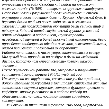
отправились в «свой» Сужданский район на «пятьсот
веселом» поезде (№ 509) — открытых грузовых платформах.
Везде были следы разрушений после немецко-фашистской
оккупации и ожесточенных боев на Курско—Орловской дуге. В
деревнях домов не было вовсе, люди жили в землянках…
Тяжелейшими последствиями оккупации были сыпной тиф и
педикулез. Задачей нашей студенческой группы, усиленной
одним медицинским работником, «сухожаровой»
передвижной камерой и баней простейшей конструкции, было
проведение «подворных» обходов землянок, выявление больных,
очагов педикулеза и поголовная их обработка.
Работа начиналась с 6 часов утра, заканчивалась к вечеру.
Мы целый день проводили на воздухе и были на «яблочной
диете», которую нам «предписывали» хозяйки каждой
землянки.
После двухмесячной работы мы, загорелые и получившие
витаминный запас, начали 1944/45 учебный год.
Несмотря на все трудности, совмещение учебы и работы,
дополнительные дежурства в госпиталях, студенты активно
занимались в научных кружках, которые функционировали на
кафедрах, многие участвовали в работе кафедр на
общественных началах, постигая тайны врачебного
мастерства.
… Мы окончили институт в феврале 1946 года, мартовский