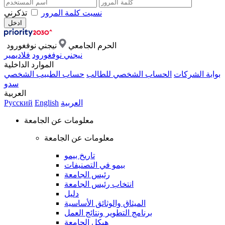
نسيت كلمة المرور
تذكرني
الحرم الجامعي
نيجني نوفغورود
نيجني نوفغورود
فلاديمير
الموارد الداخلية
بوابة الشركات
الحساب الشخصي للطالب
حساب الطبيب الشخصي
سدو
العربية
العربية
English
Русский
معلومات عن الجامعة
معلومات عن الجامعة
تاريخ بيمو
بيمو في التصنيفات
رئيس الجامعة
انتخاب رئيس الجامعة
دليل
الميثاق والوثائق الأساسية
برنامج التطوير ونتائج العمل
هيكل الجامعة