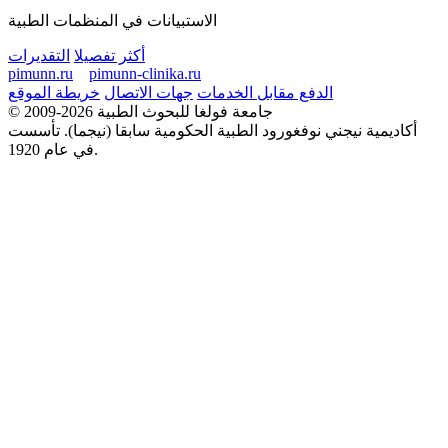
الاستبيانات في المنظمات الطبية
أكثر تفصيلا
التقديرات
pimunn.ru
pimunn-clinika.ru
الدفع مقابل الخدمات
جهات الاتصال
خريطة الموقع
© 2009-2026 جامعة فولغا للبحوث الطبية
أكاديمية نيجني نوفغورود الطبية الحكومية سابقا (نيجما). تأسست
في عام 1920.