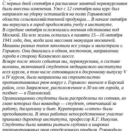
С первых дней сентября в расписание занятий первокурсников
были внесены изменения. Уже с 12 сентября наш курс был
направлен на уборку оставшейся на полях Горьковской
области сельскохозяйственной продукции… В начале октября
мы вернулись в город продолжать учебу в институте.
В середине октября осложнилась военная обстановка под
Москвой. На всю жизнь остались в памяти 15—16 октября
1941 года, дни, когда шла массовая эвакуация москвичей.
Машины разных типов заполнили все улицы и магистрали г.
Горького. Они двигались в одном, восточном, направлении
города в сторону Казанского шоссе.
Вскоре после этого события мы, первокурсники, в составе
колонны, включавшей студентов медицинского института
всех курсов, в том числе готовящихся к досрочному выпуску V
и IV курсов, были направлены на строительство
противотанковых рвов вокруг г. Горького: вначале в Борский
район, село Завражное, расположенное в 30 км от города, а
позднее — в Павловский.
Организационно студенты были распределены по сотням, во
главе которых был командир — студент, отвечавший за
работу, дисциплину и быт. Кураторами «сотен» были
преподаватели. В этих работах непосредственное участие
принимал директор института, профессор К.Г. Никулин.
Студенты были заняты рытьем глубоких и широких
противотанковых рвов определенного профиля. Руководили