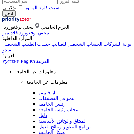
نسيت كلمة المرور
تذكرني
الحرم الجامعي
نيجني نوفغورود
نيجني نوفغورود
فلاديمير
الموارد الداخلية
بوابة الشركات
الحساب الشخصي للطالب
حساب الطبيب الشخصي
سدو
العربية
العربية
English
Русский
معلومات عن الجامعة
معلومات عن الجامعة
تاريخ بيمو
بيمو في التصنيفات
رئيس الجامعة
انتخاب رئيس الجامعة
دليل
الميثاق والوثائق الأساسية
برنامج التطوير ونتائج العمل
هيكل الجامعة