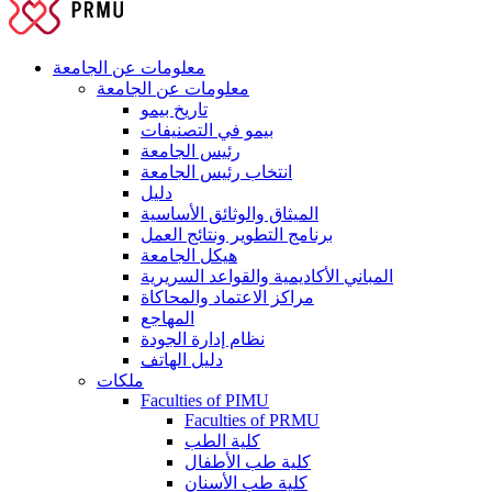
معلومات عن الجامعة
معلومات عن الجامعة
تاريخ بيمو
بيمو في التصنيفات
رئيس الجامعة
انتخاب رئيس الجامعة
دليل
الميثاق والوثائق الأساسية
برنامج التطوير ونتائج العمل
هيكل الجامعة
المباني الأكاديمية والقواعد السريرية
مراكز الاعتماد والمحاكاة
المهاجع
نظام إدارة الجودة
دليل الهاتف
ملكات
Faculties of PIMU
Faculties of PRMU
كلية الطب
كلية طب الأطفال
كلية طب الأسنان