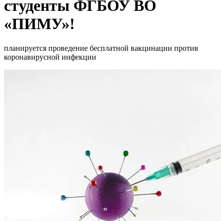
студенты ФГБОУ ВО
«ПИМУ»!
планируется проведение бесплатной вакцинации против
коронавирусной инфекции