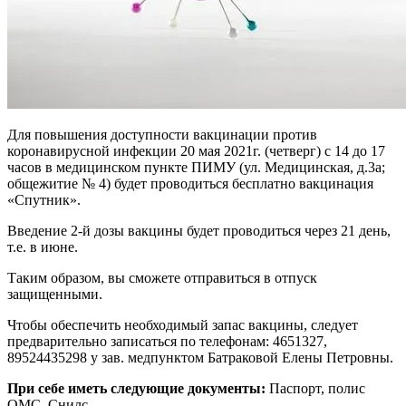
Для повышения доступности вакцинации против
коронавирусной инфекции 20 мая 2021г. (четверг) с 14 до 17
часов в медицинском пункте ПИМУ (ул. Медицинская, д.3а;
общежитие № 4) будет проводиться бесплатно вакцинация
«Спутник».
Введение 2-й дозы вакцины будет проводиться через 21 день,
т.е. в июне.
Таким образом, вы сможете отправиться в отпуск
защищенными.
Чтобы обеспечить необходимый запас вакцины, следует
предварительно записаться по телефонам: 4651327,
89524435298 у зав. медпунктом Батраковой Елены Петровны.
При себе иметь следующие документы:
Паспорт, полис
ОМС, Снилс