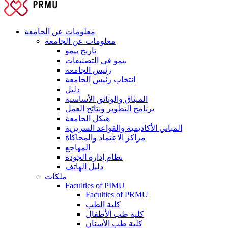
معلومات عن الجامعة
معلومات عن الجامعة
تاريخ بيمو
بيمو في التصنيفات
رئيس الجامعة
انتخاب رئيس الجامعة
دليل
الميثاق والوثائق الأساسية
برنامج التطوير ونتائج العمل
هيكل الجامعة
المباني الأكاديمية والقواعد السريرية
مراكز الاعتماد والمحاكاة
المهاجع
نظام إدارة الجودة
دليل الهاتف
ملكات
Faculties of PIMU
Faculties of PRMU
كلية الطب
كلية طب الأطفال
كلية طب الأسنان