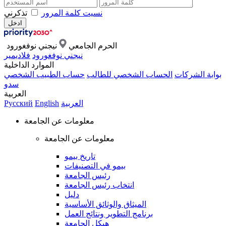
نسيت كلمة المرور
تذكرني
الحرم الجامعي
نيجني نوفغورود
نيجني نوفغورود
فلاديمير
الموارد الداخلية
بوابة الشركات
الحساب الشخصي للطالب
حساب الطبيب الشخصي
سدو
العربية
العربية
English
Русский
معلومات عن الجامعة
معلومات عن الجامعة
تاريخ بيمو
بيمو في التصنيفات
رئيس الجامعة
انتخاب رئيس الجامعة
دليل
الميثاق والوثائق الأساسية
برنامج التطوير ونتائج العمل
هيكل الجامعة