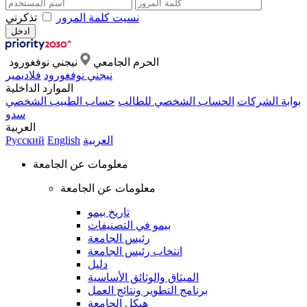
نسيت كلمة المرور
تذكرني
الحرم الجامعي
نيجني نوفغورود
نيجني نوفغورود
فلاديمير
الموارد الداخلية
بوابة الشركات
الحساب الشخصي للطالب
حساب الطبيب الشخصي
سدو
العربية
العربية
English
Русский
معلومات عن الجامعة
معلومات عن الجامعة
تاريخ بيمو
بيمو في التصنيفات
رئيس الجامعة
انتخاب رئيس الجامعة
دليل
الميثاق والوثائق الأساسية
برنامج التطوير ونتائج العمل
هيكل الجامعة