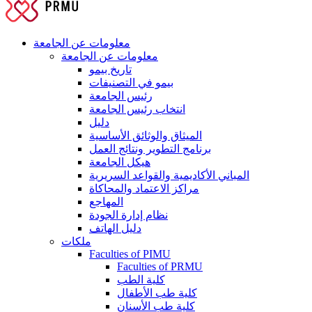
معلومات عن الجامعة
معلومات عن الجامعة
تاريخ بيمو
بيمو في التصنيفات
رئيس الجامعة
انتخاب رئيس الجامعة
دليل
الميثاق والوثائق الأساسية
برنامج التطوير ونتائج العمل
هيكل الجامعة
المباني الأكاديمية والقواعد السريرية
مراكز الاعتماد والمحاكاة
المهاجع
نظام إدارة الجودة
دليل الهاتف
ملكات
Faculties of PIMU
Faculties of PRMU
كلية الطب
كلية طب الأطفال
كلية طب الأسنان