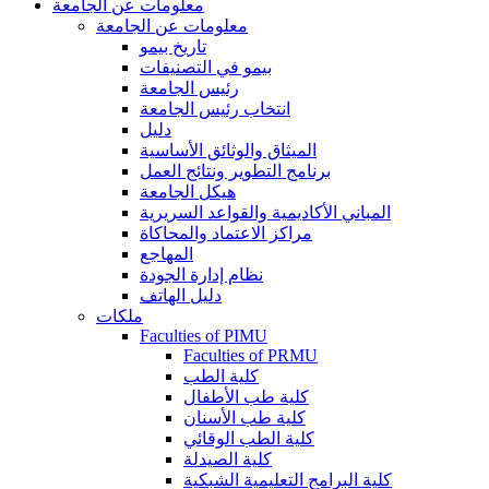
معلومات عن الجامعة
معلومات عن الجامعة
تاريخ بيمو
بيمو في التصنيفات
رئيس الجامعة
انتخاب رئيس الجامعة
دليل
الميثاق والوثائق الأساسية
برنامج التطوير ونتائج العمل
هيكل الجامعة
المباني الأكاديمية والقواعد السريرية
مراكز الاعتماد والمحاكاة
المهاجع
نظام إدارة الجودة
دليل الهاتف
ملكات
Faculties of PIMU
Faculties of PRMU
كلية الطب
كلية طب الأطفال
كلية طب الأسنان
كلية الطب الوقائي
كلية الصيدلة
كلية البرامج التعليمية الشبكية