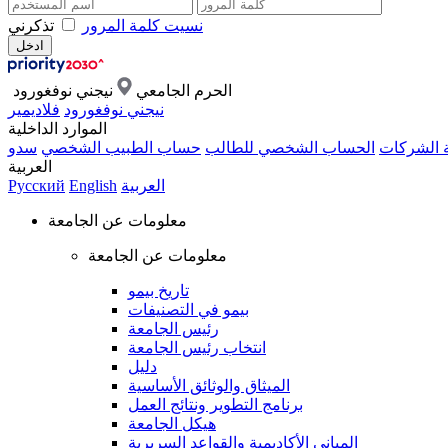
نسيت كلمة المرور
تذكرني
الحرم الجامعي
نيجني نوفغورود
نيجني نوفغورود
فلاديمير
الموارد الداخلية
ة الشركات
الحساب الشخصي للطالب
حساب الطبيب الشخصي
سدو
العربية
العربية
English
Русский
معلومات عن الجامعة
معلومات عن الجامعة
تاريخ بيمو
بيمو في التصنيفات
رئيس الجامعة
انتخاب رئيس الجامعة
دليل
الميثاق والوثائق الأساسية
برنامج التطوير ونتائج العمل
هيكل الجامعة
المباني الأكاديمية والقواعد السريرية