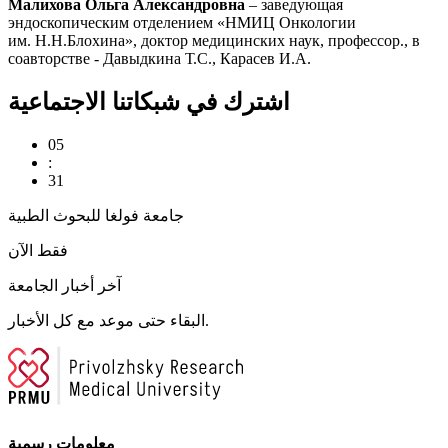
Малихова Ольга Александровна
– заведующая
эндоскопическим отделением «НМИЦ Онкологии
им. Н.Н.Блохина», доктор медицинских наук, профессор., в
соавторстве - Давыдкина Т.С., Карасев И.А.
اشترك في شبكاتنا الاجتماعية
05
:
31
جامعة فولغا للبحوث الطبية
فقط الآن
آخر أخبار الجامعة
البقاء حتى موعد مع كل الأخبار.
معلومات رسمية