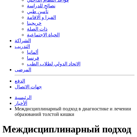
نصائح للدراسة
تأمين طبي
الفيزا و الاقامة
خريجينا
ذات الصلة
الحياة الاجتماعية
الشراكة
التدريب
ألمانيا
فرنسا
الاتحاد الدولي لطلاب الطب
المرضى
الدفع
جهات الاتصال
الرئيسية
الأخبار
Междисциплинарный подход в диагностике и лечении
образований толстой кишки
Междисциплинарный подход