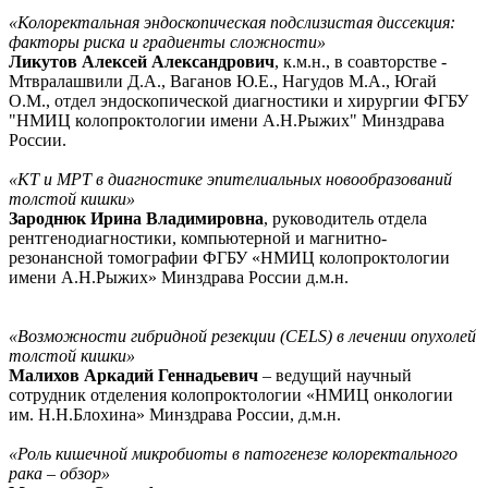
«Колоректальная эндоскопическая подслизистая диссекция:
факторы риска и градиенты сложности»
Ликутов Алексей Александрович
, к.м.н., в соавторстве -
Мтвралашвили Д.А., Ваганов Ю.Е., Нагудов М.А., Югай
О.М., отдел эндоскопической диагностики и хирургии ФГБУ
"НМИЦ колопроктологии имени А.Н.Рыжих" Минздрава
России.
«КТ и МРТ в диагностике эпителиальных новообразований
толстой кишки»
Зароднюк Ирина Владимировна
, руководитель отдела
рентгенодиагностики, компьютерной и магнитно-
резонансной томографии ФГБУ «НМИЦ колопроктологии
имени А.Н.Рыжих» Минздрава России д.м.н.
«Возможности гибридной резекции (CELS) в лечении опухолей
толстой кишки»
Малихов Аркадий Геннадьевич
– ведущий научный
сотрудник отделения колопроктологии «НМИЦ онкологии
им. Н.Н.Блохина» Минздрава России, д.м.н.
«Роль кишечной микробиоты в патогенезе колоректального
рака – обзор»