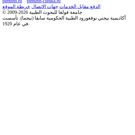
pimunn.ru
pimunn-clinika.ru
الدفع مقابل الخدمات
جهات الاتصال
خريطة الموقع
© 2009-2026 جامعة فولغا للبحوث الطبية
أكاديمية نيجني نوفغورود الطبية الحكومية سابقا (نيجما). تأسست
في عام 1920.