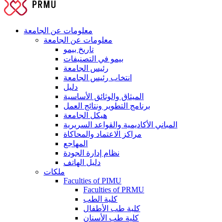
معلومات عن الجامعة
معلومات عن الجامعة
تاريخ بيمو
بيمو في التصنيفات
رئيس الجامعة
انتخاب رئيس الجامعة
دليل
الميثاق والوثائق الأساسية
برنامج التطوير ونتائج العمل
هيكل الجامعة
المباني الأكاديمية والقواعد السريرية
مراكز الاعتماد والمحاكاة
المهاجع
نظام إدارة الجودة
دليل الهاتف
ملكات
Faculties of PIMU
Faculties of PRMU
كلية الطب
كلية طب الأطفال
كلية طب الأسنان