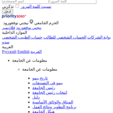
نسيت كلمة المرور
تذكرني
الحرم الجامعي
نيجني نوفغورود
نيجني نوفغورود
فلاديمير
الموارد الداخلية
بوابة الشركات
الحساب الشخصي للطالب
حساب الطبيب الشخصي
سدو
العربية
العربية
English
Русский
معلومات عن الجامعة
معلومات عن الجامعة
تاريخ بيمو
بيمو في التصنيفات
رئيس الجامعة
انتخاب رئيس الجامعة
دليل
الميثاق والوثائق الأساسية
برنامج التطوير ونتائج العمل
هيكل الجامعة