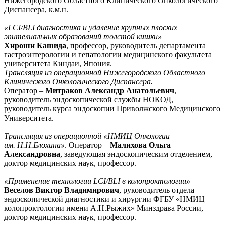
Нижегородского Областного Клинического Онкологического
Диспансера, к.м.н.
«LCI/BLI диагностика и удаление крупных плоских
эпителиальных образований толстой кишки»
Хироши Кашида
, профессор, руководитель департамента
гастроэнтерологии и гепатологии медицинского факультета
университета Киндаи, Япония.
Трансляция из операционной Нижегородского Областного
Клинического Онкологического Диспансера.
Оператор –
Митраков Александр Анатольевич
,
руководитель эндоскопической службы НОКОД,
руководитель курса эндоскопии Приволжского Медицинского
Университета.
Трансляция из операционной «НМИЦ Онкологии
им. Н.Н.Блохина»
. Оператор –
Малихова Ольга
Александровна
, заведующая эндоскопическим отделением,
доктор медицинских наук, профессор.
«Применение технологии LCI/BLI в колопроктологии»
Веселов Виктор Владимирович
, руководитель отдела
эндоскопической диагностики и хирургии ФГБУ «НМИЦ
колопроктологии имени А.Н.Рыжих» Минздрава России,
доктор медицинских наук, профессор.