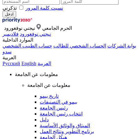
نسيت كلمة المرور
تذكرني
الحرم الجامعي
نيجني نوفغورود
نيجني نوفغورود
فلاديمير
الموارد الداخلية
بوابة الشركات
الحساب الشخصي للطالب
حساب الطبيب الشخصي
سدو
العربية
العربية
English
Русский
معلومات عن الجامعة
معلومات عن الجامعة
تاريخ بيمو
بيمو في التصنيفات
رئيس الجامعة
انتخاب رئيس الجامعة
دليل
الميثاق والوثائق الأساسية
برنامج التطوير ونتائج العمل
هيكل الجامعة