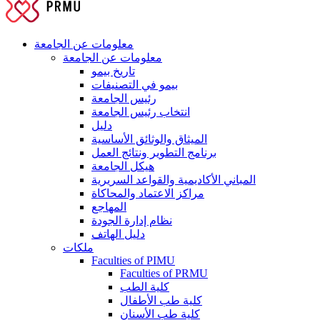
معلومات عن الجامعة
معلومات عن الجامعة
تاريخ بيمو
بيمو في التصنيفات
رئيس الجامعة
انتخاب رئيس الجامعة
دليل
الميثاق والوثائق الأساسية
برنامج التطوير ونتائج العمل
هيكل الجامعة
المباني الأكاديمية والقواعد السريرية
مراكز الاعتماد والمحاكاة
المهاجع
نظام إدارة الجودة
دليل الهاتف
ملكات
Faculties of PIMU
Faculties of PRMU
كلية الطب
كلية طب الأطفال
كلية طب الأسنان