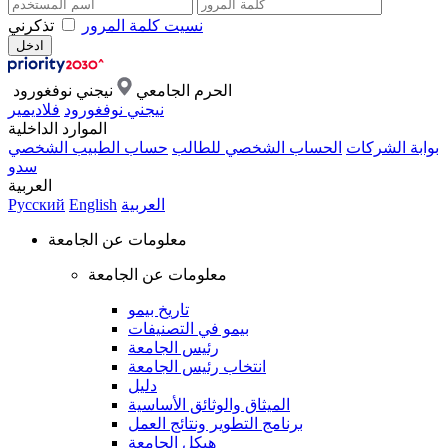
نسيت كلمة المرور
تذكرني
الحرم الجامعي
نيجني نوفغورود
نيجني نوفغورود
فلاديمير
الموارد الداخلية
بوابة الشركات
الحساب الشخصي للطالب
حساب الطبيب الشخصي
سدو
العربية
العربية
English
Русский
معلومات عن الجامعة
معلومات عن الجامعة
تاريخ بيمو
بيمو في التصنيفات
رئيس الجامعة
انتخاب رئيس الجامعة
دليل
الميثاق والوثائق الأساسية
برنامج التطوير ونتائج العمل
هيكل الجامعة