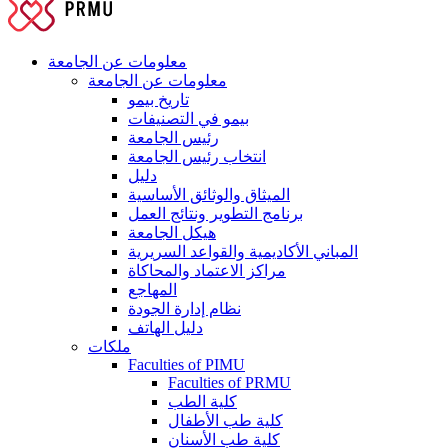
معلومات عن الجامعة
معلومات عن الجامعة
تاريخ بيمو
بيمو في التصنيفات
رئيس الجامعة
انتخاب رئيس الجامعة
دليل
الميثاق والوثائق الأساسية
برنامج التطوير ونتائج العمل
هيكل الجامعة
المباني الأكاديمية والقواعد السريرية
مراكز الاعتماد والمحاكاة
المهاجع
نظام إدارة الجودة
دليل الهاتف
ملكات
Faculties of PIMU
Faculties of PRMU
كلية الطب
كلية طب الأطفال
كلية طب الأسنان