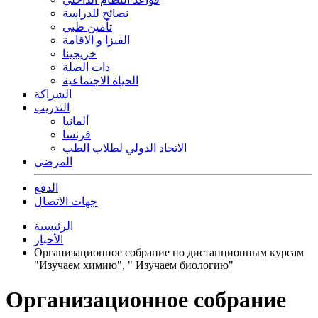
نصائح للدراسة
تأمين طبي
الفيزا و الاقامة
خريجينا
ذات الصلة
الحياة الاجتماعية
الشراكة
التدريب
ألمانيا
فرنسا
الاتحاد الدولي لطلاب الطب
المرضى
الدفع
جهات الاتصال
الرئيسية
الأخبار
Организационное собрание по дистанционным курсам
"Изучаем химию", " Изучаем биологию"
Организационное собрание