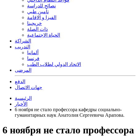
نصائح للدراسة
تأمين طبي
الفيزا و الاقامة
خريجينا
ذات الصلة
الحياة الاجتماعية
الشراكة
التدريب
ألمانيا
فرنسا
الاتحاد الدولي لطلاب الطب
المرضى
الدفع
جهات الاتصال
الرئيسية
الأخبار
6 ноября не стало профессора кафедры социально-
гуманитарных наук Анатолия Сергеевича Арапова.
6 ноября не стало профессора