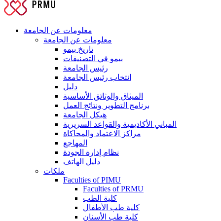
معلومات عن الجامعة
معلومات عن الجامعة
تاريخ بيمو
بيمو في التصنيفات
رئيس الجامعة
انتخاب رئيس الجامعة
دليل
الميثاق والوثائق الأساسية
برنامج التطوير ونتائج العمل
هيكل الجامعة
المباني الأكاديمية والقواعد السريرية
مراكز الاعتماد والمحاكاة
المهاجع
نظام إدارة الجودة
دليل الهاتف
ملكات
Faculties of PIMU
Faculties of PRMU
كلية الطب
كلية طب الأطفال
كلية طب الأسنان