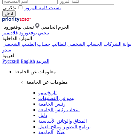
نسيت كلمة المرور
تذكرني
الحرم الجامعي
نيجني نوفغورود
نيجني نوفغورود
فلاديمير
الموارد الداخلية
بوابة الشركات
الحساب الشخصي للطالب
حساب الطبيب الشخصي
سدو
العربية
العربية
English
Русский
معلومات عن الجامعة
معلومات عن الجامعة
تاريخ بيمو
بيمو في التصنيفات
رئيس الجامعة
انتخاب رئيس الجامعة
دليل
الميثاق والوثائق الأساسية
برنامج التطوير ونتائج العمل
هيكل الجامعة