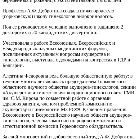
беременных и рожениц с экстагенитальной патологией.
Профессор А.Ф. Добротина создала нижегородскую
(горьковскую) школу гинекологов-эндокринологов.
Под ее руководством успешно выполнено и защищено 2
докторских и 20 кандидатских диссертаций.
Участвовала в работе Всесоюзных, Всероссийских и
международных научных медицинских форумов,
посвященных актуальным вопросам акушерства и
гинекологии, выступала с докладами на конгрессах в ГДР и
Болгарии.
Алевтина Федоровна вела большую общественную работу: в
течение многих лет являлась председателем Горьковского
областного научного общества акушеров-гинекологов, секции
«Акушерство и гинекология» координационного совета ГМИ
им. С.М. Кирова по совместной работе с органами
здравоохранения, членом проблемной комиссии по
акушерству и гинекологии МЗ РСФСР, членом правления
Всесоюзного и Всероссийского научных обществ акушеров-
гинекологов, членом комиссии по родовспоможению и
аттестационной комиссии Горьковского облздравотдела.
За свой многолетний и добросовестный труд А.Ф. Добротина