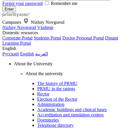
Forgot your password
Remember me
Campuses
Nizhny Novgorod
Nizhny Novgorod
Vladimir
Domestic resources
Corporate Portal
Students Portal
Doctor Personal Portal
Distant
Learning Portal
English
Русский
English
العربية
About the University
About the university
The history of PRMU
PRMU in the ratings
Rector
Election of the Rector
Administration
Academic buildings and clinical bases
Accreditation and simulation centers
Dormitories
Telephone directory