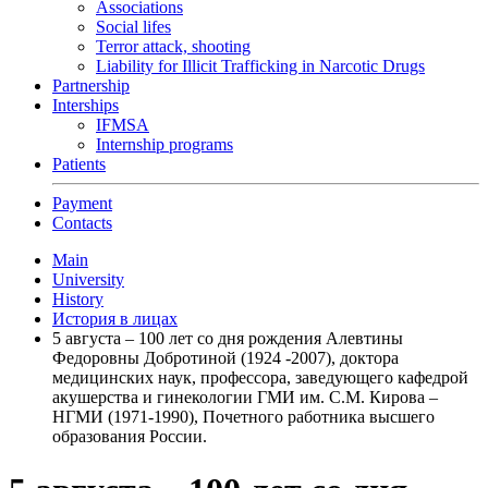
Associations
Social lifes
Terror attack, shooting
Liability for Illicit Trafficking in Narcotic Drugs
Partnership
Interships
IFMSA
Internship programs
Patients
Payment
Contacts
Main
University
History
История в лицах
5 августа – 100 лет со дня рождения Алевтины
Федоровны Добротиной (1924 -2007), доктора
медицинских наук, профессора, заведующего кафедрой
акушерства и гинекологии ГМИ им. С.М. Кирова –
НГМИ (1971-1990), Почетного работника высшего
образования России.