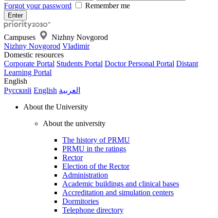
Forgot your password
Remember me
Campuses
Nizhny Novgorod
Nizhny Novgorod
Vladimir
Domestic resources
Corporate Portal
Students Portal
Doctor Personal Portal
Distant
Learning Portal
English
Русский
English
العربية
About the University
About the university
The history of PRMU
PRMU in the ratings
Rector
Election of the Rector
Administration
Academic buildings and clinical bases
Accreditation and simulation centers
Dormitories
Telephone directory