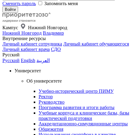
Сменить пароль
Запомнить меня
Кампус
Нижний Новгород
Нижний Новгород
Владимир
Внутренние ресурсы
Личный кабинет сотрудника
Личный кабинет обучающегося
Личный кабинет врача
СДО
Русский
Русский
English
العربية
Университет
Об университете
Учебно-исторический центр ПИМУ
Ректор
Руководство
Программа развития и итоги работы
Учебные корпуса и клинические базы, базы
практической подготовки
Аккредитационно-симуляционные центры
Общежития
Использования смартфона в качестве