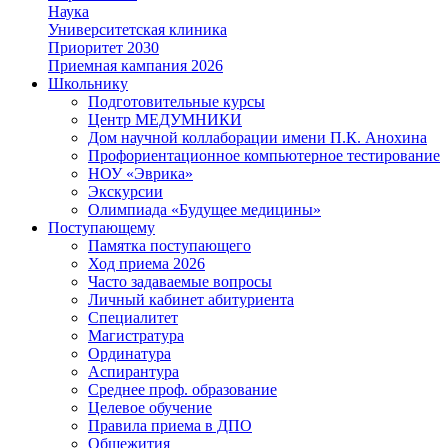
Наука
Университетская клиника
Приоритет 2030
Приемная кампания 2026
Школьнику
Подготовительные курсы
Центр МЕДУМНИКИ
Дом научной коллаборации имени П.К. Анохина
Профориентационное компьютерное тестирование
НОУ «Эврика»
Экскурсии
Олимпиада «Будущее медицины»
Поступающему
Памятка поступающего
Ход приема 2026
Часто задаваемые вопросы
Личный кабинет абитуриента
Специалитет
Магистратура
Ординатура
Аспирантура
Среднее проф. образование
Целевое обучение
Правила приема в ДПО
Общежития