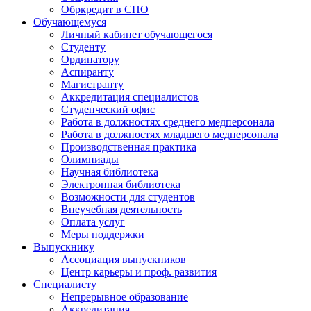
Обркредит в СПО
Обучающемуся
Личный кабинет обучающегося
Студенту
Ординатору
Аспиранту
Магистранту
Аккредитация специалистов
Студенческий офис
Работа в должностях среднего медперсонала
Работа в должностях младшего медперсонала
Производственная практика
Олимпиады
Научная библиотека
Электронная библиотека
Возможности для студентов
Внеучебная деятельность
Оплата услуг
Меры поддержки
Выпускнику
Ассоциация выпускников
Центр карьеры и проф. развития
Специалисту
Непрерывное образование
Аккредитация