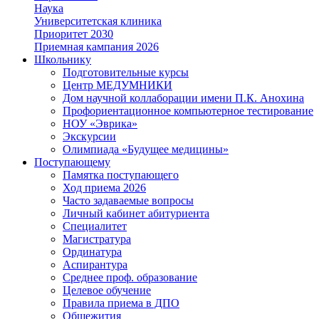
Наука
Университетская клиника
Приоритет 2030
Приемная кампания 2026
Школьнику
Подготовительные курсы
Центр МЕДУМНИКИ
Дом научной коллаборации имени П.К. Анохина
Профориентационное компьютерное тестирование
НОУ «Эврика»
Экскурсии
Олимпиада «Будущее медицины»
Поступающему
Памятка поступающего
Ход приема 2026
Часто задаваемые вопросы
Личный кабинет абитуриента
Специалитет
Магистратура
Ординатура
Аспирантура
Среднее проф. образование
Целевое обучение
Правила приема в ДПО
Общежития