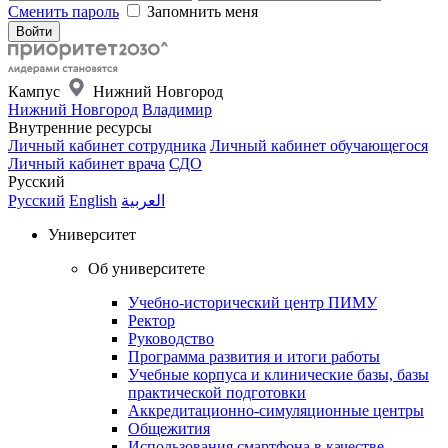
Сменить пароль
Запомнить меня
Кампус
Нижний Новгород
Нижний Новгород
Владимир
Внутренние ресурсы
Личный кабинет сотрудника
Личный кабинет обучающегося
Личный кабинет врача
СДО
Русский
Русский
English
العربية
Университет
Об университете
Учебно-исторический центр ПИМУ
Ректор
Руководство
Программа развития и итоги работы
Учебные корпуса и клинические базы, базы
практической подготовки
Аккредитационно-симуляционные центры
Общежития
Использования смартфона в качестве