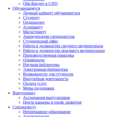
Обр.Кредит в СПО
Обучающемуся
Личный кабинет обучающегося
Студенту
Ординатору
Аспиранту
Магистранту
Аккредитация специалистов
Студенческий офис
Работа в должностях среднего медперсонала
Работа в должностях младшего медперсонала
Производственная практика
Олимпиады
Научная библиотека
Электронная библиотека
Возможности для студентов
Внеучебная деятельность
Оплата услуг
Меры поддержки
Выпускнику
Ассоциация выпускников
Центр карьеры и проф. развития
Специалисту
Непрерывное образование
Аккредитация