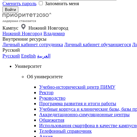
Сменить пароль
Запомнить меня
Кампус
Нижний Новгород
Нижний Новгород
Владимир
Внутренние ресурсы
Личный кабинет сотрудника
Личный кабинет обучающегося
Ли
Русский
Русский
English
العربية
Университет
Об университете
Учебно-исторический центр ПИМУ
Ректор
Руководство
Программа развития и итоги работы
Учебные корпуса и клинические базы, базы п
Аккредитационно-симуляционные центры
Общежития
Использования смартфона в качестве кампусн
Телефонный справочник
Архив