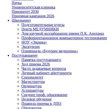
Наука
Университетская клиника
Приоритет 2030
Приемная кампания 2026
Школьнику
Подготовительные курсы
Центр МЕДУМНИКИ
Дом научной коллаборации имени П.К. Анохина
Профориентационное компьютерное тестирование
НОУ «Эврика»
Экскурсии
Олимпиада «Будущее медицины»
Поступающему
Памятка поступающего
Ход приема 2026
Часто задаваемые вопросы
Личный кабинет абитуриента
Специалитет
Магистратура
Ординатура
Аспирантура
Среднее проф. образование
Целевое обучение
Правила приема в ДПО
Общежития