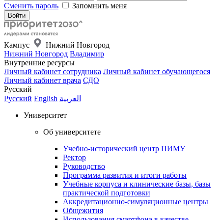
Сменить пароль
Запомнить меня
Кампус
Нижний Новгород
Нижний Новгород
Владимир
Внутренние ресурсы
Личный кабинет сотрудника
Личный кабинет обучающегося
Личный кабинет врача
СДО
Русский
Русский
English
العربية
Университет
Об университете
Учебно-исторический центр ПИМУ
Ректор
Руководство
Программа развития и итоги работы
Учебные корпуса и клинические базы, базы
практической подготовки
Аккредитационно-симуляционные центры
Общежития
Использования смартфона в качестве