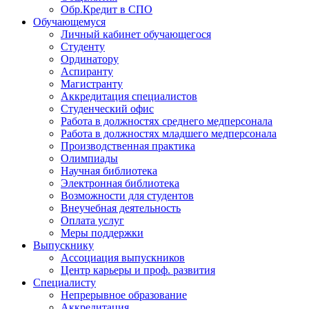
Обр.Кредит в СПО
Обучающемуся
Личный кабинет обучающегося
Студенту
Ординатору
Аспиранту
Магистранту
Аккредитация специалистов
Студенческий офис
Работа в должностях среднего медперсонала
Работа в должностях младшего медперсонала
Производственная практика
Олимпиады
Научная библиотека
Электронная библиотека
Возможности для студентов
Внеучебная деятельность
Оплата услуг
Меры поддержки
Выпускнику
Ассоциация выпускников
Центр карьеры и проф. развития
Специалисту
Непрерывное образование
Аккредитация