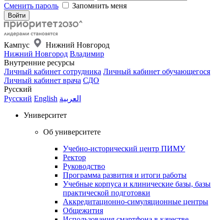
Сменить пароль
Запомнить меня
Кампус
Нижний Новгород
Нижний Новгород
Владимир
Внутренние ресурсы
Личный кабинет сотрудника
Личный кабинет обучающегося
Личный кабинет врача
СДО
Русский
Русский
English
العربية
Университет
Об университете
Учебно-исторический центр ПИМУ
Ректор
Руководство
Программа развития и итоги работы
Учебные корпуса и клинические базы, базы
практической подготовки
Аккредитационно-симуляционные центры
Общежития
Использования смартфона в качестве