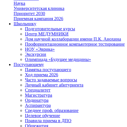
Наука
Университетская клиника
Приоритет 2030
Приемная кампания 2026
Школьнику
Подготовительные курсы
Центр МЕДУМНИКИ
Дом научной коллаборации имени П.К. Анохина
Профориентационное компьютерное тестирование
НОУ «Эврика»
Экскурсии
Олимпиада «Будущее медицины»
Поступающему
Памятка поступающего
Ход приема 2026
Часто задаваемые вопросы
Личный кабинет абитуриента
Специалитет
Магистратура
Ординатура
Аспирантура
Среднее проф. образование
Целевое обучение
Правила приема в ДПО
Общежития