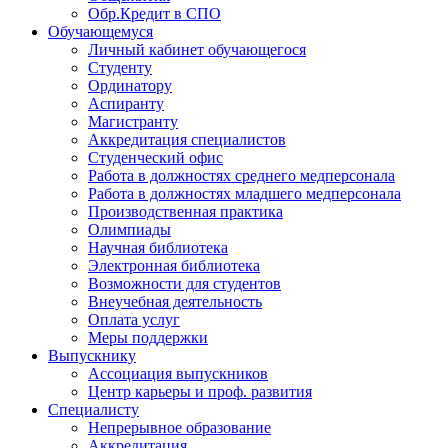
Обр.Кредит в СПО
Обучающемуся
Личный кабинет обучающегося
Студенту
Ординатору
Аспиранту
Магистранту
Аккредитация специалистов
Студенческий офис
Работа в должностях среднего медперсонала
Работа в должностях младшего медперсонала
Производственная практика
Олимпиады
Научная библиотека
Электронная библиотека
Возможности для студентов
Внеучебная деятельность
Оплата услуг
Меры поддержки
Выпускнику
Ассоциация выпускников
Центр карьеры и проф. развития
Специалисту
Непрерывное образование
Аккредитация