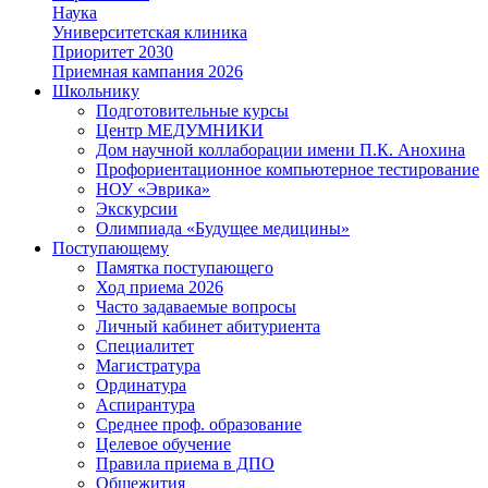
Наука
Университетская клиника
Приоритет 2030
Приемная кампания 2026
Школьнику
Подготовительные курсы
Центр МЕДУМНИКИ
Дом научной коллаборации имени П.К. Анохина
Профориентационное компьютерное тестирование
НОУ «Эврика»
Экскурсии
Олимпиада «Будущее медицины»
Поступающему
Памятка поступающего
Ход приема 2026
Часто задаваемые вопросы
Личный кабинет абитуриента
Специалитет
Магистратура
Ординатура
Аспирантура
Среднее проф. образование
Целевое обучение
Правила приема в ДПО
Общежития