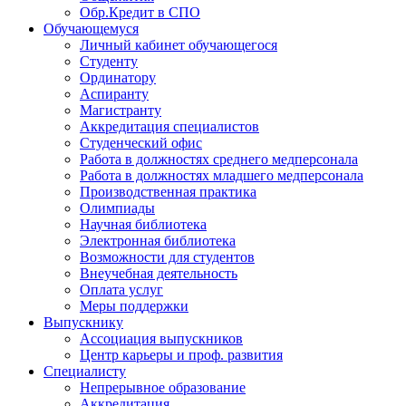
Обр.Кредит в СПО
Обучающемуся
Личный кабинет обучающегося
Студенту
Ординатору
Аспиранту
Магистранту
Аккредитация специалистов
Студенческий офис
Работа в должностях среднего медперсонала
Работа в должностях младшего медперсонала
Производственная практика
Олимпиады
Научная библиотека
Электронная библиотека
Возможности для студентов
Внеучебная деятельность
Оплата услуг
Меры поддержки
Выпускнику
Ассоциация выпускников
Центр карьеры и проф. развития
Специалисту
Непрерывное образование
Аккредитация