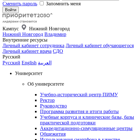
Сменить пароль
Запомнить меня
Кампус
Нижний Новгород
Нижний Новгород
Владимир
Внутренние ресурсы
Личный кабинет сотрудника
Личный кабинет обучающегося
Личный кабинет врача
СДО
Русский
Русский
English
العربية
Университет
Об университете
Учебно-исторический центр ПИМУ
Ректор
Руководство
Программа развития и итоги работы
Учебные корпуса и клинические базы, базы
практической подготовки
Аккредитационно-симуляционные центры
Общежития
Использования смартфона в качестве