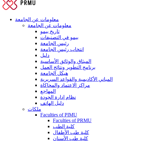
معلومات عن الجامعة
معلومات عن الجامعة
تاريخ بيمو
بيمو في التصنيفات
رئيس الجامعة
انتخاب رئيس الجامعة
دليل
الميثاق والوثائق الأساسية
برنامج التطوير ونتائج العمل
هيكل الجامعة
المباني الأكاديمية والقواعد السريرية
مراكز الاعتماد والمحاكاة
المهاجع
نظام إدارة الجودة
دليل الهاتف
ملكات
Faculties of PIMU
Faculties of PRMU
كلية الطب
كلية طب الأطفال
كلية طب الأسنان