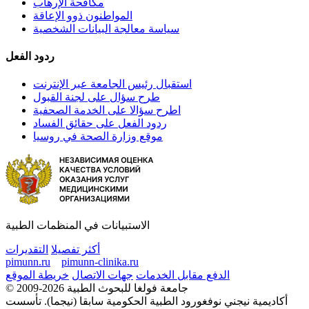
مكافحة الإرهاب
المواطنون ذوو الإعاقة
سياسة معالجة البيانات الشخصية
ردود الفعل
استقبال رئيس الجامعة عبر الإنترنت
طرح سؤال على لجنة القبول
اطرح سؤالا على الخدمة الصحفية
ردود الفعل على حقائق الفساد
موقع وزارة الصحة في روسيا
الاستبيانات في المنظمات الطبية
أكثر تفصيلا
التقديرات
pimunn.ru
pimunn-clinika.ru
الدفع مقابل الخدمات
جهات الاتصال
خريطة الموقع
© 2009-2026 جامعة فولغا للبحوث الطبية
أكاديمية نيجني نوفغورود الطبية الحكومية سابقا (نيجما). تأسست