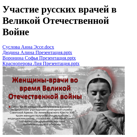
Участие русских врачей в
Великой Отечественной
Войне
Суслова Анна Эссе.docx
Дюдина Алина Презентация.pptx
Воронина Софья Презентация.pptx
Красноперова Лия Презентация.pptx