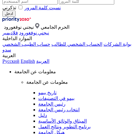
نسيت كلمة المرور
تذكرني
الحرم الجامعي
نيجني نوفغورود
نيجني نوفغورود
فلاديمير
الموارد الداخلية
بوابة الشركات
الحساب الشخصي للطالب
حساب الطبيب الشخصي
سدو
العربية
العربية
English
Русский
معلومات عن الجامعة
معلومات عن الجامعة
تاريخ بيمو
بيمو في التصنيفات
رئيس الجامعة
انتخاب رئيس الجامعة
دليل
الميثاق والوثائق الأساسية
برنامج التطوير ونتائج العمل
هيكل الجامعة