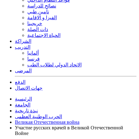
نصائح للدراسة
تأمين طبي
الفيزا و الاقامة
خريجينا
ذات الصلة
الحياة الاجتماعية
الشراكة
التدريب
ألمانيا
فرنسا
الاتحاد الدولي لطلاب الطب
المرضى
الدفع
جهات الاتصال
الرئيسية
الجامعة
نبذة تاريخية
الحرب الوطنية العظمى
Великая Отечественная война
Участие русских врачей в Великой Отечественной
Войне