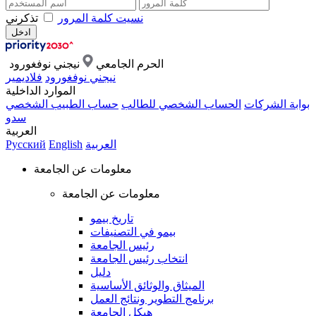
نسيت كلمة المرور
تذكرني
الحرم الجامعي
نيجني نوفغورود
نيجني نوفغورود
فلاديمير
الموارد الداخلية
بوابة الشركات
الحساب الشخصي للطالب
حساب الطبيب الشخصي
سدو
العربية
العربية
English
Русский
معلومات عن الجامعة
معلومات عن الجامعة
تاريخ بيمو
بيمو في التصنيفات
رئيس الجامعة
انتخاب رئيس الجامعة
دليل
الميثاق والوثائق الأساسية
برنامج التطوير ونتائج العمل
هيكل الجامعة