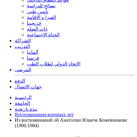
نصائح للدراسة
تأمين طبي
الفيزا و الاقامة
خريجينا
ذات الصلة
الحياة الاجتماعية
الشراكة
التدريب
ألمانيا
فرنسا
الاتحاد الدولي لطلاب الطب
المرضى
الدفع
جهات الاتصال
الرئيسية
الجامعة
نبذة تاريخية
Воспоминания военных лет
Из воспоминаний об Анатолии Ильиче Кожевникове
(1900-1984)