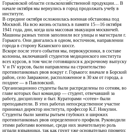
Горьковской области сельскохозяйственной продукции… В
начале октября мы вернулись в город продолжать учебу в
институте.
В середине октября осложнилась военная обстановка под
Москвой. На всю жизнь остались в памяти 15—16 октября
1941 года, дни, когда шла массовая эвакуация москвичей.
Машины разных типов заполнили все улицы и магистрали г.
Горького. Они двигались в одном, восточном, направлении
города в сторону Казанского шоссе.
Вскоре после этого события мы, первокурсники, в составе
колонны, включавшей студентов медицинского института
всех курсов, в том числе готовящихся к досрочному выпуску
V и IV курсов, были направлены на строительство
противотанковых рвов вокруг г. Горького: вначале в Борский
район, село Завражное, расположенное в 30 км от города, а
позднее — в Павловский.
Организационно студенты были распределены по сотням, во
главе которых был командир — студент, отвечавший за
работу, дисциплину и быт. Кураторами «сотен» были
преподаватели. В этих работах непосредственное участие
принимал директор института, профессор К.Г. Никулин.
Студенты были заняты рытьем глубоких и широких
противотанковых рвов определенного профиля. Руководили
этими работами военные, среди них значительную роль
играли взрывники, так как грунт уже основательно промерз: