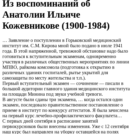
Из воспоминаний об
Анатолии Ильиче
Кожевникове (1900-1984)
… Заявление о поступлении в Горьковский медицинский
институт им. С.М. Кирова мной было подано в июле 1941
года. В этой напряженной, тревожной обстановке надо было
готовиться к вступительным экзаменам, одновременно
участвуя в различных общественных мероприятиях по линии
МПВО, райкома комсомола (подготовка к открытию в
различных зданиях госпиталей, рытье укрытий для
самозащиты по месту жительства и т.п.).
Первый вступительный экзамен — сочинение — писали в
большой аудитории главного здания медицинского института
на площади Минина под звуки учебной тревоги.
В августе были сданы три экзамена, … когда остался один
экзамен, последовало правительственное постановление о
приеме в институт по конкурсу аттестатов. Я была зачислена
на первый курс лечебно-профилактического факультета…
С первых дней сентября в расписание занятий
первокурсников были внесены изменения. Уже с 12 сентября
наш курс был направлен на уборку оставшейся на полях