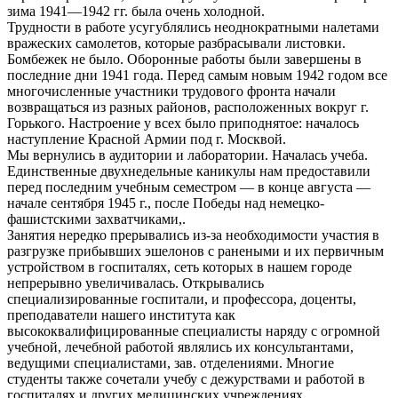
зима 1941—1942 гг. была очень холодной.
Трудности в работе усугублялись неоднократными налетами
вражеских самолетов, которые разбрасывали листовки.
Бомбежек не было. Оборонные работы были завершены в
последние дни 1941 года. Перед самым новым 1942 годом все
многочисленные участники трудового фронта начали
возвращаться из разных районов, расположенных вокруг г.
Горького. Настроение у всех было приподнятое: началось
наступление Красной Армии под г. Москвой.
Мы вернулись в аудитории и лаборатории. Началась учеба.
Единственные двухнедельные каникулы нам предоставили
перед последним учебным семестром — в конце августа —
начале сентября 1945 г., после Победы над немецко-
фашистскими захватчиками,.
Занятия нередко прерывались из-за необходимости участия в
разгрузке прибывших эшелонов с ранеными и их первичным
устройством в госпиталях, сеть которых в нашем городе
непрерывно увеличивалась. Открывались
специализированные госпитали, и профессора, доценты,
преподаватели нашего института как
высококвалифицированные специалисты наряду с огромной
учебной, лечебной работой являлись их консультантами,
ведущими специалистами, зав. отделениями. Многие
студенты также сочетали учебу с дежурствами и работой в
госпиталях и других медицинских учреждениях.