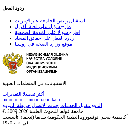
ردود الفعل
استقبال رئيس الجامعة عبر الإنترنت
طرح سؤال على لجنة القبول
اطرح سؤالا على الخدمة الصحفية
ردود الفعل على حقائق الفساد
موقع وزارة الصحة في روسيا
الاستبيانات في المنظمات الطبية
أكثر تفصيلا
التقديرات
pimunn.ru
pimunn-clinika.ru
الدفع مقابل الخدمات
جهات الاتصال
خريطة الموقع
© 2009-2026 جامعة فولغا للبحوث الطبية
أكاديمية نيجني نوفغورود الطبية الحكومية سابقا (نيجما). تأسست
في عام 1920.