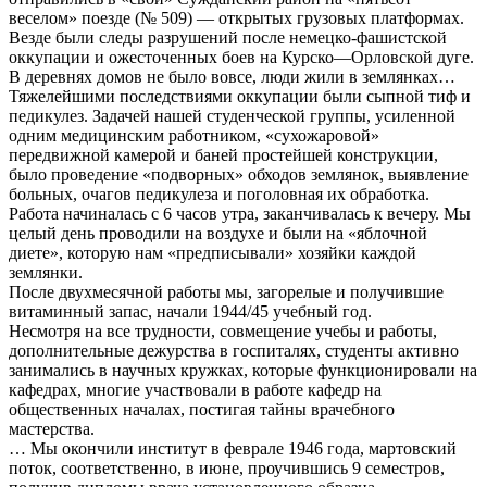
веселом» поезде (№ 509) — открытых грузовых платформах.
Везде были следы разрушений после немецко-фашистской
оккупации и ожесточенных боев на Курско—Орловской дуге.
В деревнях домов не было вовсе, люди жили в землянках…
Тяжелейшими последствиями оккупации были сыпной тиф и
педикулез. Задачей нашей студенческой группы, усиленной
одним медицинским работником, «сухожаровой»
передвижной камерой и баней простейшей конструкции,
было проведение «подворных» обходов землянок, выявление
больных, очагов педикулеза и поголовная их обработка.
Работа начиналась с 6 часов утра, заканчивалась к вечеру. Мы
целый день проводили на воздухе и были на «яблочной
диете», которую нам «предписывали» хозяйки каждой
землянки.
После двухмесячной работы мы, загорелые и получившие
витаминный запас, начали 1944/45 учебный год.
Несмотря на все трудности, совмещение учебы и работы,
дополнительные дежурства в госпиталях, студенты активно
занимались в научных кружках, которые функционировали на
кафедрах, многие участвовали в работе кафедр на
общественных началах, постигая тайны врачебного
мастерства.
… Мы окончили институт в феврале 1946 года, мартовский
поток, соответственно, в июне, проучившись 9 семестров,