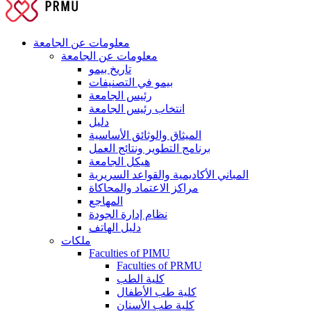
معلومات عن الجامعة
معلومات عن الجامعة
تاريخ بيمو
بيمو في التصنيفات
رئيس الجامعة
انتخاب رئيس الجامعة
دليل
الميثاق والوثائق الأساسية
برنامج التطوير ونتائج العمل
هيكل الجامعة
المباني الأكاديمية والقواعد السريرية
مراكز الاعتماد والمحاكاة
المهاجع
نظام إدارة الجودة
دليل الهاتف
ملكات
Faculties of PIMU
Faculties of PRMU
كلية الطب
كلية طب الأطفال
كلية طب الأسنان