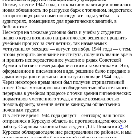
Позже, к весне 1942 года, с открытием навигации появилась
новая обязанность по разгрузке барж с топливом, недостаток
которого ощущался нами повсюду все годы учебы — в
аудиториях, помещениях для практических занятий, в
библиотеке…
Несмотря на тяжелые условия быта и учебы у студентов
нашего курса возникло патриотическое решение продлить
учебный процесс за счет летних, так называемых
«отпускных» месяцев — август, сентябрь 1944 года — с тем,
чтобы ускорить окончание института, получить звание врача
и принять непосредственное участие в рядах Советской
Армии в битве с немецко-фашистскими захватчиками. Это,
оформленное в письменном виде, решение было передано в
администрацию и деканат института в январе 1944 года.
Через некоторое время нами был получен отрицательный
ответ. Отказ мотивировали необходимостью обязательного
перерыва в учебном процессе с точки зрения гигиенических
нормативов умственного труда, а также возможностью
помочь фронту, заменив летние каникулы общественно-
полезным трудом.
И в летнее время 1944 года (август—сентябрь) наш поток
отправился в Курскую область на противоэпидемическую
работу. Старшим колонны был студент Д.Л. Пиковский
*
. В
Курском облздравотделе нас распределили по районам, и мы
отправились в «свой» Сужданский район на «пятьсот