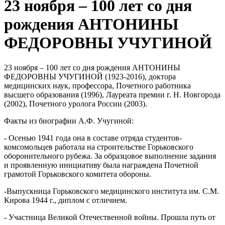
23 ноября – 100 лет со дня
рождения АНТОНИНЫ
ФЕДОРОВНЫ УЧУГИНОЙ
23 ноября – 100 лет со дня рождения АНТОНИНЫ
ФЕДОРОВНЫ УЧУГИНОЙ (1923-2016), доктора
медицинских наук, профессора, Почетного работника
высшего образования (1996), Лауреата премии г. Н. Новгорода
(2002), Почетного уролога России (2003).
Факты из биографии А.Ф. Учугиной:
- Осенью 1941 года она в составе отряда студентов-
комсомольцев работала на строительстве Горьковского
оборонительного рубежа. За образцовое выполнение задания
и проявленную инициативу была награждена Почетной
грамотой Горьковского комитета обороны.
-Выпускница Горьковского медицинского института им. С.М.
Кирова 1944 г., диплом с отличием.
- Участница Великой Отечественной войны. Прошла путь от