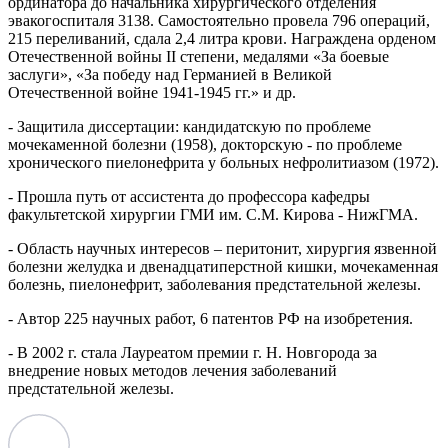
ординатора до начальника хирургического отделения
эвакогоспиталя 3138. Самостоятельно провела 796 операций,
215 переливаний, сдала 2,4 литра крови. Награждена орденом
Отечественной войны II степени, медалями «За боевые
заслуги», «За победу над Германией в Великой
Отечественной войне 1941-1945 гг.» и др.
- Защитила диссертации: кандидатскую по проблеме
мочекаменной болезни (1958), докторскую - по проблеме
хронического пиелонефрита у больных нефролитиазом (1972).
- Прошла путь от ассистента до профессора кафедры
факультетской хирургии ГМИ им. С.М. Кирова - НижГМА.
- Область научных интересов – перитонит, хирургия язвенной
болезни желудка и двенадцатиперстной кишки, мочекаменная
болезнь, пиелонефрит, заболевания предстательной железы.
- Автор 225 научных работ, 6 патентов РФ на изобретения.
- В 2002 г. стала Лауреатом премии г. Н. Новгорода за
внедрение новых методов лечения заболеваний
предстательной железы.