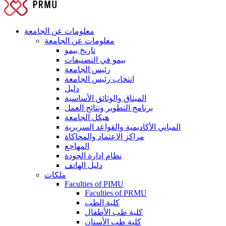
معلومات عن الجامعة
معلومات عن الجامعة
تاريخ بيمو
بيمو في التصنيفات
رئيس الجامعة
انتخاب رئيس الجامعة
دليل
الميثاق والوثائق الأساسية
برنامج التطوير ونتائج العمل
هيكل الجامعة
المباني الأكاديمية والقواعد السريرية
مراكز الاعتماد والمحاكاة
المهاجع
نظام إدارة الجودة
دليل الهاتف
ملكات
Faculties of PIMU
Faculties of PRMU
كلية الطب
كلية طب الأطفال
كلية طب الأسنان