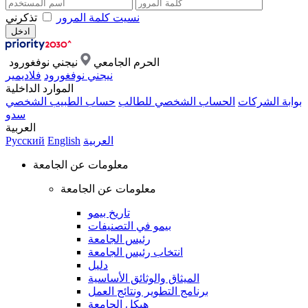
نسيت كلمة المرور
تذكرني
الحرم الجامعي
نيجني نوفغورود
نيجني نوفغورود
فلاديمير
الموارد الداخلية
بوابة الشركات
الحساب الشخصي للطالب
حساب الطبيب الشخصي
سدو
العربية
العربية
English
Русский
معلومات عن الجامعة
معلومات عن الجامعة
تاريخ بيمو
بيمو في التصنيفات
رئيس الجامعة
انتخاب رئيس الجامعة
دليل
الميثاق والوثائق الأساسية
برنامج التطوير ونتائج العمل
هيكل الجامعة