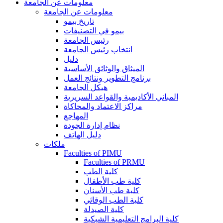
معلومات عن الجامعة
معلومات عن الجامعة
تاريخ بيمو
بيمو في التصنيفات
رئيس الجامعة
انتخاب رئيس الجامعة
دليل
الميثاق والوثائق الأساسية
برنامج التطوير ونتائج العمل
هيكل الجامعة
المباني الأكاديمية والقواعد السريرية
مراكز الاعتماد والمحاكاة
المهاجع
نظام إدارة الجودة
دليل الهاتف
ملكات
Faculties of PIMU
Faculties of PRMU
كلية الطب
كلية طب الأطفال
كلية طب الأسنان
كلية الطب الوقائي
كلية الصيدلة
كلية البرامج التعليمية الشبكية