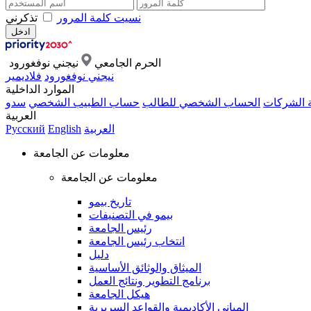
نسيت كلمة المرور
تذكرني
الحرم الجامعي
نيجني نوفغورود
نيجني نوفغورود
فلاديمير
الموارد الداخلية
ة الشركات
الحساب الشخصي للطالب
حساب الطبيب الشخصي
سدو
العربية
العربية
English
Русский
معلومات عن الجامعة
معلومات عن الجامعة
تاريخ بيمو
بيمو في التصنيفات
رئيس الجامعة
انتخاب رئيس الجامعة
دليل
الميثاق والوثائق الأساسية
برنامج التطوير ونتائج العمل
هيكل الجامعة
المباني الأكاديمية والقواعد السريرية