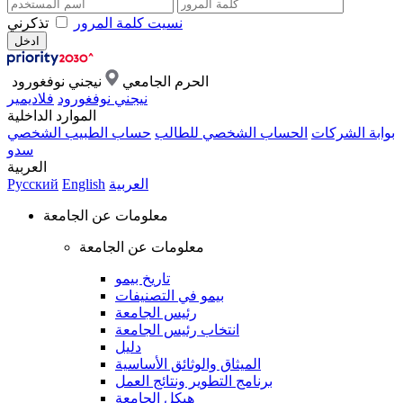
نسيت كلمة المرور
تذكرني
الحرم الجامعي
نيجني نوفغورود
نيجني نوفغورود
فلاديمير
الموارد الداخلية
بوابة الشركات
الحساب الشخصي للطالب
حساب الطبيب الشخصي
سدو
العربية
العربية
English
Русский
معلومات عن الجامعة
معلومات عن الجامعة
تاريخ بيمو
بيمو في التصنيفات
رئيس الجامعة
انتخاب رئيس الجامعة
دليل
الميثاق والوثائق الأساسية
برنامج التطوير ونتائج العمل
هيكل الجامعة