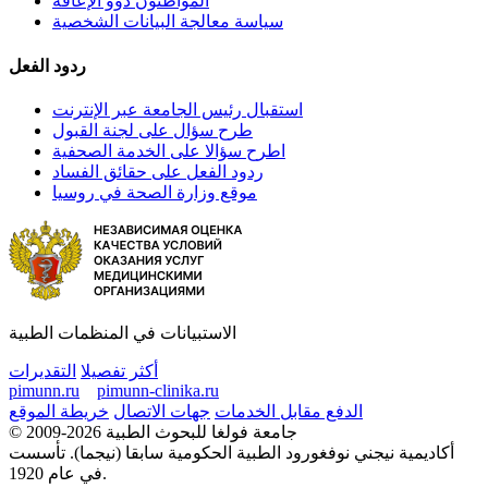
المواطنون ذوو الإعاقة
سياسة معالجة البيانات الشخصية
ردود الفعل
استقبال رئيس الجامعة عبر الإنترنت
طرح سؤال على لجنة القبول
اطرح سؤالا على الخدمة الصحفية
ردود الفعل على حقائق الفساد
موقع وزارة الصحة في روسيا
الاستبيانات في المنظمات الطبية
أكثر تفصيلا
التقديرات
pimunn.ru
pimunn-clinika.ru
الدفع مقابل الخدمات
جهات الاتصال
خريطة الموقع
© 2009-2026 جامعة فولغا للبحوث الطبية
أكاديمية نيجني نوفغورود الطبية الحكومية سابقا (نيجما). تأسست
في عام 1920.