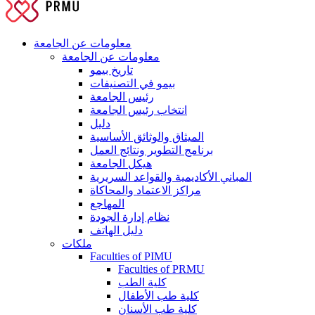
معلومات عن الجامعة
معلومات عن الجامعة
تاريخ بيمو
بيمو في التصنيفات
رئيس الجامعة
انتخاب رئيس الجامعة
دليل
الميثاق والوثائق الأساسية
برنامج التطوير ونتائج العمل
هيكل الجامعة
المباني الأكاديمية والقواعد السريرية
مراكز الاعتماد والمحاكاة
المهاجع
نظام إدارة الجودة
دليل الهاتف
ملكات
Faculties of PIMU
Faculties of PRMU
كلية الطب
كلية طب الأطفال
كلية طب الأسنان